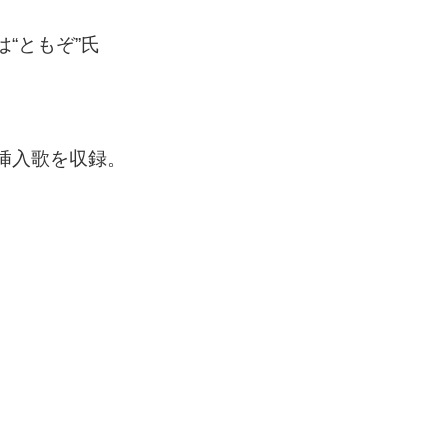
“ともぞ”氏
挿入歌を収録。