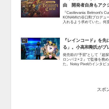
由 開発者自身もアク
『Castlevania: Belm
KONAMIの谷口勲プロデ
入れるよう求めていた。何度
『レインコード』を先に
PC
る」。小高和剛氏がプ
発売前の“予習”として『超
ロンパ２×２』で監修を務
た。Noisy Pixelのイ
スポ