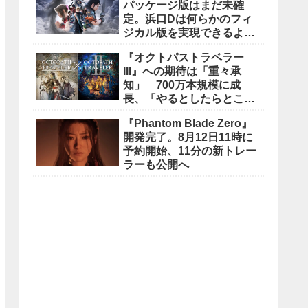
パッケージ版はまだ未確
定。浜口Dは何らかのフィ
ジカル版を実現できるよう
調整中
『オクトパストラベラー
III』への期待は「重々承
知」 700万本規模に成
長、「やるとしたらとこと
んやりたい」と浅野智也氏
『Phantom Blade Zero』
開発完了。8月12日11時に
予約開始、11分の新トレー
ラーも公開へ