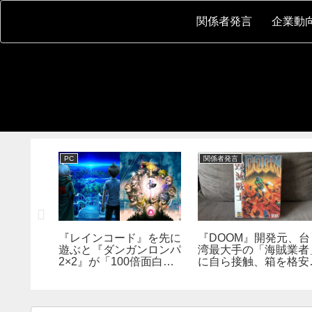
関係者発言
企業動
PC
関係者発言
『レインコード』を先に
『DOOM』開発元、台
新鮮さを狙
遊ぶと『ダンガンロンパ
湾最大手の「海賊業者
成ダンジ
2×2』が「100倍面白く
に自ら接触、箱を格安
指摘。プ
なる」。小高和剛氏がプ
大量販売していた。「
発売前に
レイをおすすめ
分たちにとっては流通
った」