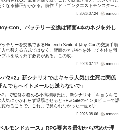
高くなる補正がかかる。前作『ドラゴンクエストモンスター
2026.07.24
remoon
用Joy-Con、バッテリー交換は背面4本のネジを外し
ーを交換できるNintendo Switch用Joy-Conの交換手順
て入れ替える方式ではなく、背面のネジ4本を外して本体を開
ブルを取り外す必要がある。この改...
2026.07.17
remoon
ンパ2×2』新シナリオではキャラ人気は生死に関係
死んでもヘイトメールは送らないで」
×2』で監修を務める小高和剛氏は、新シナリオ「キョウキモ
人気にかかわらず退場させるとRPG Siteのインタビューで語
変わることで、これまで見られなかった一面がよ...
2026.08.06
remoon
ベルモンドカース』RPG要素を最初から求めた理