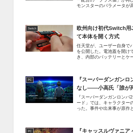
モンスターのパラメータが
ズ...
欧州向け初代Switch
Switch
て本体を開く方式
任天堂が、ユーザー自身でバッテリ
を公開した。電池蓋を開け
き、内部のバッテリーとケー
『スーパーダンガンロ
PC
なし――小高氏「誰が
『スーパーダンガンロンパ2
ード」では、キャラクターの
った。事件や出来事が原作と
『キャッスルヴァニア 
PC