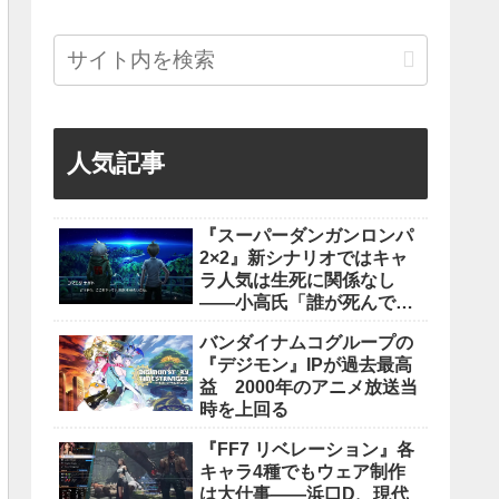
人気記事
『スーパーダンガンロンパ
2×2』新シナリオではキャ
ラ人気は生死に関係なし
――小高氏「誰が死んでも
ヘイトメールは送らない
バンダイナムコグループの
で」
『デジモン』IPが過去最高
益 2000年のアニメ放送当
時を上回る
『FF7 リベレーション』各
キャラ4種でもウェア制作
は大仕事――浜口D、現代