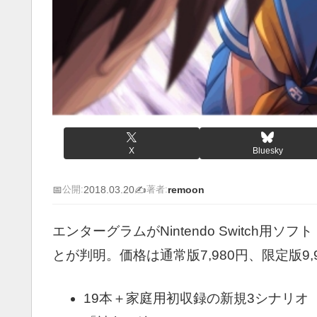
X
Bluesky
📅
2018.03.20
✍️
remoon
公開:
著者:
エンターグラムがNintendo Switch
とが判明。価格は通常版7,980円、限定版9,
19本＋家庭用初収録の新規3シナリ