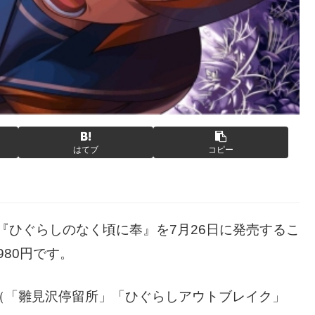
はてブ
コピー
用ソフト『ひぐらしのなく頃に奉』を7月26日に発売するこ
980円です。
オ（「雛見沢停留所」「ひぐらしアウトブレイク」