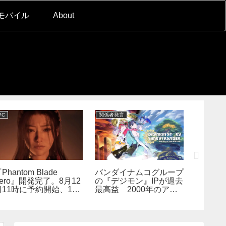
モバイル
About
PC
関係者発言
PC
Phantom Blade
バンダイナムコグループ
『スー
ero』開発完了。8月12
の『デジモン』IPが過去
パ2×2
日11時に予約開始、11
最高益 2000年のアニ
キャラ
分の新トレーラーも公開
メ放送当時を上回る
なし―
へ
んでも
らない