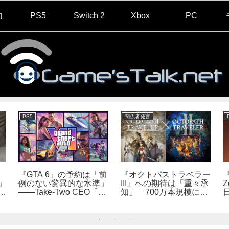
向
PS5
Switch 2
Xbox
PC
PS5
関係者発言
『GTA 6』の予約は「前
『オクトパストラベラー
『
」
例のない驚異的な水準」
III』への期待は「重々承
Z
で
――Take-Two CEO「販
知」 700万本規模に成
自
売にどうつながるか分か
長、「やるとしたらとこ
だ
らない」
とんやりたい」と浅野智
也氏