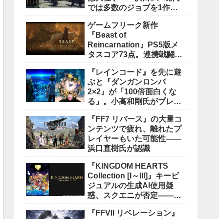
では多数のジョブを1作に
盛り込むのは極めて困難と
ゲームフリーク新作
説明
『Beast of
Reincarnation』PS5版メ
タスコア73点。連携戦闘は
好評も、後半の“ボス再戦続
『レインコード』を先に遊
き”には不満
ぶと『ダンガンロンパ
2×2』が「100倍面白くな
る」。小高和剛氏がプレイ
をおすすめ
『FF7 リバース』の大量コ
ンテンツで疲れ、離れたプ
レイヤーもいた可能性――
浜口直樹氏が認識
『KINGDOM HEARTS
Collection [I～III]』キービ
ジュアルの生成AI使用疑
惑、スクエニが否定――不
自然な描写は「人為的ミ
『FFVII リベレーション』
ス」