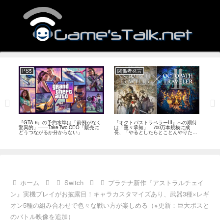
PS5
関係者発言
PC
ール
『GTA 6』の予約水準は「前例がなく
『オクトパストラベラーIII』への期待
『Ph
イク
驚異的」――Take-Two CEO「販売に
は「重々承知」 700万本規模に成
12
80
どうつながるか分からない」
長、「やるとしたらとことんやりた
ラー
評
い」と浅野智也氏
ホーム
Switch
プラチナ新作『アストラルチェイ
ン』実機プレイがお披露目！キャラカスタマイズあり、武器3種×レギ
オン5種の組み合わせで色々な戦い方が楽しめる（※更新：巨大ボスと
のバトル映像を追加）