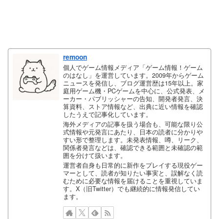
remoon
個人でゲーム情報メディア「ゲーム情報！ゲーム
のはなし」を運営しています。2009年からゲーム
ニュースを発信し、ブログ運営歴は15年以上。家
庭用ゲーム機・PCゲームを中心に、公式発表、メ
ーカー・パブリッシャーの告知、開発者発言、決
算資料、ストア情報など、出典に近い情報を確認
したうえで記事化しています。
海外メディアの記事を扱う場合も、可能な限り公
式情報や元発言にあたり、日本の読者に分かりや
すい形で整理します。未発表情報、噂、リーク、
関係者発言などは、確認できる範囲と未確認の範
囲を分けて扱います。
運営者自身も日常的に新作をプレイする現役ゲー
マーとして、読者が知りたい事実と、誤解なく読
むために必要な情報を届けることを重視していま
す。X（旧Twitter）でも継続的に情報発信してい
ます。