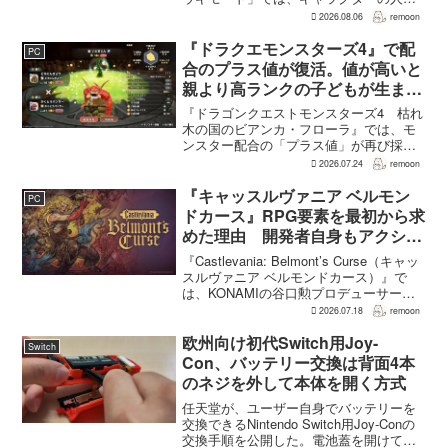
にかかわらず退場させるとRPG Siteのイ
2026.08.06
remoon
ンタビューで語った。事件や出来事が原
作と変わることで、これまで見られなか
『ドラクエモンスターズ4』で配
PC
った一面がよ...
合のプラス値が復活。値が高いと
親より高ランクの子どもが生まれ
ることも
『ドラゴンクエストモンスターズ4 枯れ
木の国のビアンカ・フローラ』では、モ
ンスター配合の「プラス値」が再び採用
される。配合を繰り返すことで数値が増
2026.07.24
remoon
え、大きいほどモンスターのパラメータ
が高くなる補正がかかる。前作『ドラゴ
『キャッスルヴァニア ベルモン
PC
ンクエストモンスターズ...
ドカース』RPG要素を最初から求
めた理由 開発者自身もアクショ
ンのつらさを実感
『Castlevania: Belmont’s Curse（キャッ
スルヴァニア ベルモンドカース）』で
は、KONAMIの谷口勲プロデューサー
が、レベルアップを含むRPG的システム
2026.07.18
remoon
を開発当初から入れるよう求めていた。
何度も挑戦すれば先へ進める...
欧州向け初代Switch用Joy-
Switch
Con、バッテリー交換は背面4本
のネジを外して本体を開く方式
任天堂が、ユーザー自身でバッテリーを
交換できるNintendo Switch用Joy-Conの
交換手順を公開した。電池蓋を開けて入