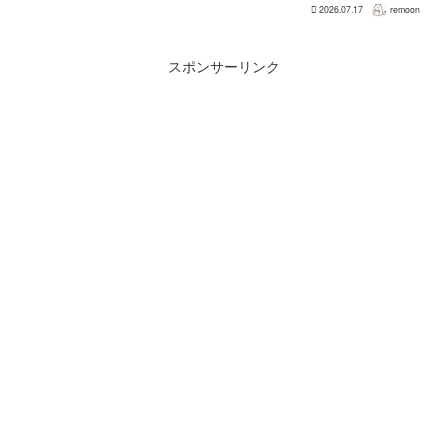
れ替える方式ではなく、背面のネジ4本を
2026.07.17
remoon
外して本体を開き、内部のバッテリーと
ケーブルを取り外す必要がある。この
改...
スポンサーリンク