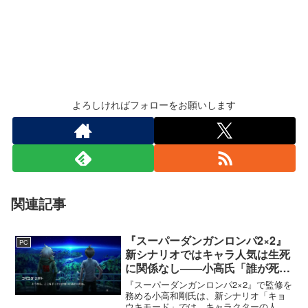
よろしければフォローをお願いします
関連記事
『スーパーダンガンロンパ2×2』
PC
新シナリオではキャラ人気は生死
に関係なし――小高氏「誰が死ん
でもヘイトメールは送らないで」
『スーパーダンガンロンパ2×2』で監修を
務める小高和剛氏は、新シナリオ「キョ
ウキモード」では、キャラクターの人気