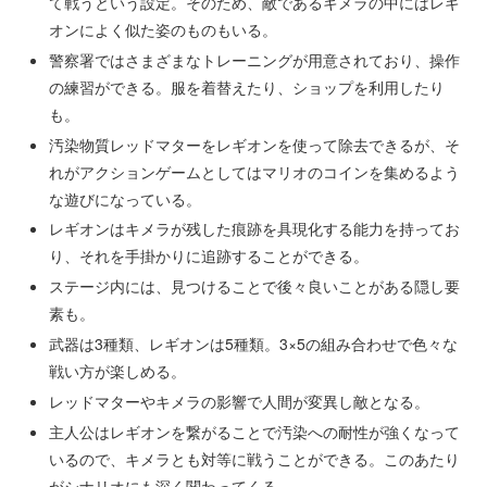
て戦うという設定。そのため、敵であるキメラの中にはレギ
オンによく似た姿のものもいる。
警察署ではさまざまなトレーニングが用意されており、操作
の練習ができる。服を着替えたり、ショップを利用したり
も。
汚染物質レッドマターをレギオンを使って除去できるが、そ
れがアクションゲームとしてはマリオのコインを集めるよう
な遊びになっている。
レギオンはキメラが残した痕跡を具現化する能力を持ってお
り、それを手掛かりに追跡することができる。
ステージ内には、見つけることで後々良いことがある隠し要
素も。
武器は3種類、レギオンは5種類。3×5の組み合わせで色々な
戦い方が楽しめる。
レッドマターやキメラの影響で人間が変異し敵となる。
主人公はレギオンを繋がることで汚染への耐性が強くなって
いるので、キメラとも対等に戦うことができる。このあたり
がシナリオにも深く関わってくる。