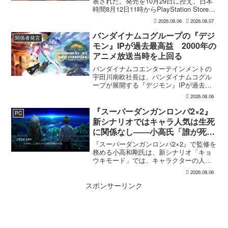
表された。発売を10月29日に控え、日本
時間8月12日11時からPlayStation Store、
Steam、Epic Games Storeで予約受付が
2026.08.06
2026.08.07
始まる。同時に公開される新トレ...
バンダイナムコグループの『デジ
関係者発言
モン』IPが過去最高益 2000年の
アニメ放送当時を上回る
バンダイナムコエンターテインメントの
宇田川南欧社長は、バンダイナムコグル
ープが展開する『デジモン』IPが過去最
高益を記録し、2000年のアニメ放送当時
2026.08.06
を上回ったと明らかにした。8月6日発売
の『週刊ファミ通』2026年8月20・27日
『スーパーダンガンロンパ2×2』
PC
合併号に...
新シナリオではキャラ人気は生死
に関係なし――小高氏「誰が死ん
でもヘイトメールは送らないで」
『スーパーダンガンロンパ2×2』で監修を
務める小高和剛氏は、新シナリオ「キョ
ウキモード」では、キャラクターの人気
にかかわらず退場させるとRPG Siteのイ
2026.08.06
ンタビューで語った。事件や出来事が原
作と変わることで、これまで見られなか
スポンサーリンク
った一面がよ...