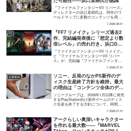
た可能性――浜口直樹氏が認識
『ファイナルファンタジーVII リバース』
ディレクターの浜口直樹氏は、同作のワ
ールドマップに多数のコンテンツを用意
したことで、一部のプレイヤーが疲れを
2026.08.01
感じたり、ゲームから離れたりした可能
性があるとの認識を示した。
『FF7 リメイク』シリーズ過去2
PC
GamesRadar+のイン...
作、完結編発表後に「想定より数
倍レベル」の売れ行き。浜口Dが
明かす
『ファイナルファンタジーVII リメイク』
と『ファイナルファンタジーVII リバー
ス』が、完結編『ファイナルファンタジ
ーVII リベレーション』の発表後、「我々
2026.07.31
の想定よりも、数倍レベル」で売れてい
ると、シリーズディレクターの浜口直樹
ソニー、反発のなかPS新作のデ
企業動向
氏がAU...
ィスク生産終了方針を維持。最大
の理由は「コンテンツ全体のデジ
タル化」
ソニーグループは、2028年1月以降に発売
するPlayStation向け新作ゲームのディス
ク生産を終了する方針について、時間を
かけて慎重に検討した末に出した結論だ
2026.07.31
と改めて説明した。7月31日に行われた
2026年度第1四半期決算説明会の質疑応...
アークらしい奥深いキャラクター
PC
を作れる最大数――『MARVEL
Tōkon』ローンチキャラが20人に