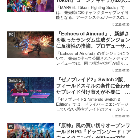
なった理由
『MARVEL Tōkon: Fighting Souls』で
は、発売時に20キャラクターがプレイ可
能となる。アークシステムワークスの山
中丈嗣プロデューサーは、この人数につ
2026.07.30
いて、予算とスケジュールを考慮した結
果だと説明。そのうえで、同社らし...
『Echoes of Aincrad』、新鮮さ
PC
を狙ったランダム生成ダンジョン
に反復性の指摘。プロデューサー
は発売前に採用理由を説明
『Echoes of Aincrad』のダンジョンにつ
いて、発売に伴って公開されたメディア
レビューでは、同じ構造や進行が繰り返
されるとの評価が出ている。発売前の7月
2026.07.30
上旬に行われた週刊ファミ通の対談で
は、ゲーム総合プロデューサーの二見鷹
『ゼノブレイド2』Switch 2版、
Switch 2
介氏が...
フィールドスキルの条件に合わせ
たブレイド付け替えが不要に 編
成外の所持ブレイドも判定対象
『ゼノブレイド2 Nintendo Switch 2
Edition』では、ドライバーにエンゲージ
していない所持ブレイドのフィールドス
キルも判定に反映され、必要なスキルに
2026.07.30
合わせてブレイドを付け替える作業が不
要になっていることが、日本と海外の...
『原神』風の買い切りオープンワ
PC
ールドRPG『ドラゴンソード：ア
ウェイクニング』がSteamで好発