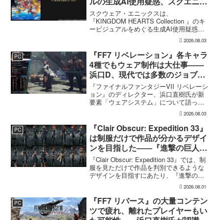
ルの生成AI使用疑惑、スクエニが
否定――不自然な描写は「人為的
スクウェア・エニックスは、
ミス」
『KINGDOM HEARTS Collection 』のキ
ービジュアルをめぐる生成AI使用疑惑に
ついて、問題となったアセットは開発チ
2026.08.03
ームが生成AIを使わず制作したもので、
不自然な箇所は「人為的ミス」によるも
『FF7 リベレーション』各キャラ
PC
のだと...
4種でもウェア制作は大仕事――
浜口D、現代では多数のジョブを
1作に盛り込むのは極めて困難と
『ファイナルファンタジーVII リベレーシ
説明
ョン』のディレクター、浜口直樹氏が新
要素「ウェアシステム」について語っ
た。本作では8人のパーティキャラクター
2026.08.03
それぞれに4種類のウェアが用意される
が、キャラクター数が多いため、作業量
『Clair Obscur: Expedition 33』
PC
はかなりのものにな...
は制服だけで作品が分かるデザイ
ンを目指した――『進撃の巨人』
の制服と『BLEACH』のキャラ
『Clair Obscur: Expedition 33』では、制
造形が影響
服を見ただけで作品を判別できるような
デザインを目指すにあたり、『進撃の巨
人』を参考にしたという。あわせて、キ
2026.08.01
ャラクター造形は『BLEACH』のシンプ
ルで印象に残るデザインから...
『FF7 リバース』の大量コンテン
PC
ツで疲れ、離れたプレイヤーもい