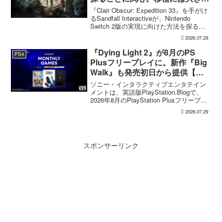
技術的課題
『Clair Obscur: Expedition 33』を手がけ
るSandfall Interactiveが、Nintendo
Switch 2版の実現に向けた方法を探るこ
とに関心を示した。ただ、現時点で何か
2026.07.29
を発表するにはまだ早いとしてお...
『Dying Light 2』が8月のPS
PS4
Plusフリープレイに。新作『Big
Walk』も発売初日から提供【海
外発表】
ソニー・インタラクティブエンタテイン
メントは、英語版PlayStation.Blogで、
2026年8月のPlayStation Plusフリープレ
イとして『Dying Light 2 Stay Human:
2026.07.29
Reloaded Edition...
スポンサーリンク