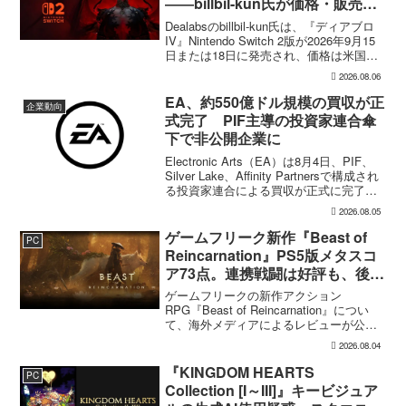
――billbil-kun氏が価格・販売形
態も独自入手
Dealabsのbillbil-kun氏は、『ディアブロ
IV』Nintendo Switch 2版が2026年9月15
日または18日に発売され、価格は米国
69.99ドルになると独自情報として伝え
2026.08.06
た。パッケージ商品も用意されるが、ゲ
ームカー...
EA、約550億ドル規模の買収が正
企業動向
式完了 PIF主導の投資家連合傘
下で非公開企業に
Electronic Arts（EA）は8月4日、PIF、
Silver Lake、Affinity Partnersで構成され
る投資家連合による買収が正式に完了し
たと発表した。企業価値約550億ドル規模
2026.08.05
の取引によりEAは非公開企業となり、
普...
ゲームフリーク新作『Beast of
PC
Reincarnation』PS5版メタスコ
ア73点。連携戦闘は好評も、後半
の“ボス再戦続き”には不満
ゲームフリークの新作アクション
RPG『Beast of Reincarnation』につい
て、海外メディアによるレビューが公開
された。PS5版のメタスコアは73。採点
2026.08.04
された49件のうち25件が好評、24件が賛
否両論で、不評に分類されたレビュ...
『KINGDOM HEARTS
PC
Collection [I～III]』キービジュア