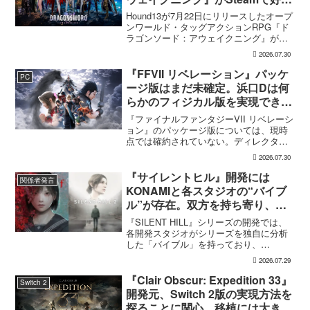
進。価格3,480円、レビュー5,000
Hound13が7月22日にリリースしたオープ
件超で約90％好評
ンワールド・タッグアクションRPG『ド
ラゴンソード：アウェイクニング』が、
Steamで好調なスタートを切った。7月30
2026.07.30
日の確認時点で、全言語・全購入形態の
ユーザーレビューは5,710件に達し、う...
『FFVII リベレーション』パッケ
PC
ージ版はまだ未確定。浜口Dは何
らかのフィジカル版を実現できる
よう調整中
『ファイナルファンタジーVII リベレーシ
ョン』のパッケージ版については、現時
点では確約されていない。ディレクター
の浜口直樹氏によると、具体的な商品ラ
2026.07.30
インナップは社内で協議中で、何らかの
フィジカル版を実現できるよう調整を進
『サイレントヒル』開発には
関係者発言
めているという。G...
KONAMIと各スタジオの“バイブ
ル”が存在。双方を持ち寄り、重
点を決める
『SILENT HILL』シリーズの開発では、
各開発スタジオがシリーズを独自に分析
した「バイブル」を持っており、
KONAMI側でもユーザー調査や過去作品
2026.07.29
の分析をもとにバイブルを作成してい
る。双方はそれらの資料を持ち寄り、作
『Clair Obscur: Expedition 33』
Switch 2
品ごとにどの要素を...
開発元、Switch 2版の実現方法を
探ることに関心。移植には大きな