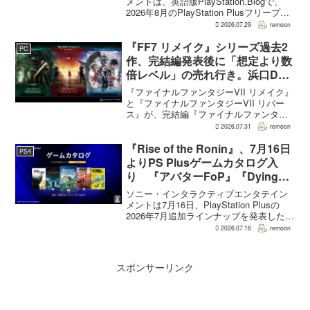
メントは、英語版PlayStation.Blogで、
2026年8月のPlayStation Plusフリープレ
イとして『Dying Light 2 Stay Human:
2026.07.29
remoon
Reloaded Edition...
『FF7 リメイク』シリーズ過去2
PC
作、完結編発表後に「想定より数
倍レベル」の売れ行き。浜口Dが
明かす
『ファイナルファンタジーVII リメイク』
と『ファイナルファンタジーVII リバー
ス』が、完結編『ファイナルファンタジ
ーVII リベレーション』の発表後、「我々
2026.07.31
remoon
の想定よりも、数倍レベル」で売れてい
ると、シリーズディレクターの浜口直樹
『Rise of the Ronin』、7月16日
PS4
氏がAU...
よりPS Plusゲームカタログ入
り 『アバターFoP』『Dying
Light』なども順次配信
ソニー・インタラクティブエンタテイン
メントは7月16日、PlayStation Plusの
2026年7月追加ラインナップを発表した。
幕末の日本を舞台とするTeam NINJAのオ
2026.07.16
remoon
ープンワールドアクションRPG『Rise of
the Ron...
スポンサーリンク