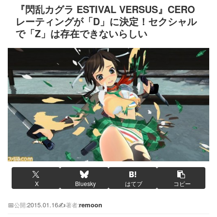
『閃乱カグラ ESTIVAL VERSUS』CERO
レーティングが「D」に決定！セクシャル
で「Z」は存在できないらしい
X
Bluesky
はてブ
コピー
📅
2015.01.16
✍️
remoon
公開:
著者: