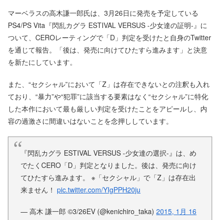
マーベラスの高木謙一郎氏は、3月26日に発売を予定している
PS4/PS Vita『閃乱カグラ ESTIVAL VERSUS -少女達の証明-』に
ついて、CEROレーティングで「D」判定を受けたと自身のTwitter
を通じて報告。「後は、発売に向けてひたすら進みます」と決意
を新たにしています。
また、“セクシャル”において「Z」は存在できないとの注釈も入れ
ており、“暴力”や“犯罪”に該当する要素はなく“セクシャル”に特化
した本作において最も厳しい判定を受けたことをアピールし、内
容の過激さに間違いはないことを念押ししています。
『閃乱カグラ ESTIVAL VERSUS -少女達の選択-』は、め
でたくCERO「D」判定となりました。後は、発売に向け
てひたすら進みます。 ※「セクシャル」で「Z」は存在出
来ません！
pic.twitter.com/YIgPPH20ju
— 高木 謙一郎 ©3/26EV (@kenichiro_taka)
2015, 1月 16