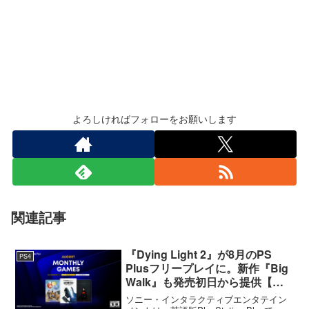
よろしければフォローをお願いします
関連記事
『Dying Light 2』が8月のPS
PS4
Plusフリープレイに。新作『Big
Walk』も発売初日から提供【海
外発表】
ソニー・インタラクティブエンタテイン