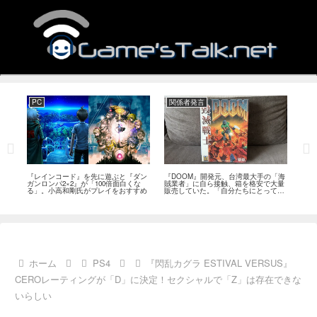
PC
関係者発言
PS
狙っ
『レインコード』を先に遊ぶと『ダン
『DOOM』開発元、台湾最大手の「海
『G
性の
ガンロンパ2×2』が「100倍面白くな
賊業者」に自ら接触、箱を格安で大量
的な
採用
る」。小高和剛氏がプレイをおすすめ
販売していた。「自分たちにとっては
にど
流通だった」
ホーム
PS4
『閃乱カグラ ESTIVAL VERSUS』
CEROレーティングが「D」に決定！セクシャルで「Z」は存在できな
いらしい