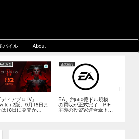
モバイル
About
Switch 2
企業動向
PC
『ディアブロ IV』
EA、約550億ドル規模
ゲーム
witch 2版、9月15日ま
の買収が正式完了 PIF
『Beast 
たは18日に発売か
主導の投資家連合傘下で
Reinca
―billbil-kun氏が価
非公開企業に
メタスコ
格・販売形態も独自入手
戦闘は
の“ボス
満