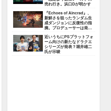
売れ行き。浜口Dが明かす
『Echoes of Aincrad』、
新鮮さを狙ったランダム生
成ダンジョンに反復性の指
摘。プロデューサーは発売
前に採用理由を説明
近いうちにPSプラットフォ
ーム向けの新たなドラクエ
シリーズが発表？堀井雄二
氏が示唆