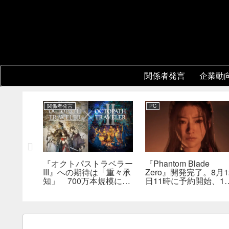
関係者発言
企業動
関係者発言
PC
レーショ
『オクトパストラベラー
『Phantom Blade
版はまだ
III』への期待は「重々承
Zero』開発完了。8月1
は何らか
知」 700万本規模に成
日11時に予約開始、11
を実現で
長、「やるとしたらとこ
分の新トレーラーも公
とんやりたい」と浅野智
へ
也氏