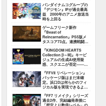
盛り込むのは極めて困難と
バンダイナムコグループの
説明
『デジモン』IPが過去最高
益 2000年のアニメ放送当
時を上回る
ゲームフリーク新作
『Beast of
Reincarnation』PS5版メ
タスコア73点。連携戦闘は
好評も、後半の“ボス再戦続
『KINGDOM HEARTS
き”には不満
Collection [I～III]』キービ
ジュアルの生成AI使用疑
惑、スクエニが否定――不
自然な描写は「人為的ミ
『FFVII リベレーション』
ス」
パッケージ版はまだ未確
定。浜口Dは何らかのフィ
ジカル版を実現できるよう
調整中
『FF7 リメイク』シリーズ
過去2作、完結編発表後に
「想定より数倍レベル」の