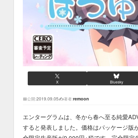
X
Bluesky
📅
2019.09.05
✍️
remoon
公開:
著者:
エンターグラムは、冬から春へ至る純愛ADV
すると発表しました。価格はパッケージ版が6,
全限定生産版が9,000円+税です。完全限