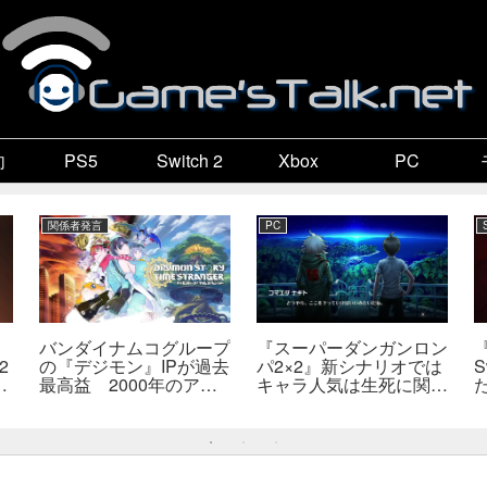
向
PS5
Switch 2
Xbox
PC
関係者発言
PC
バンダイナムコグループ
『スーパーダンガンロン
2
の『デジモン』IPが過去
パ2×2』新シナリオでは
S
最高益 2000年のアニ
キャラ人気は生死に関係
開
メ放送当時を上回る
なし――小高氏「誰が死
―
んでもヘイトメールは送
らないで」