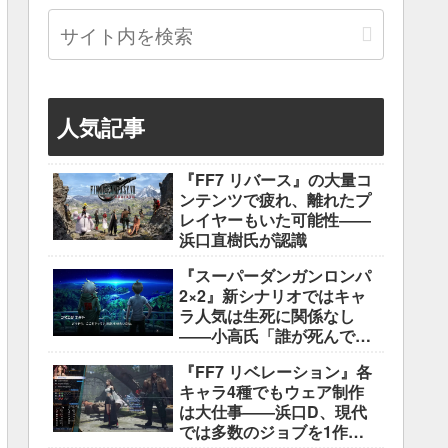
人気記事
『FF7 リバース』の大量コ
ンテンツで疲れ、離れたプ
レイヤーもいた可能性――
浜口直樹氏が認識
『スーパーダンガンロンパ
2×2』新シナリオではキャ
ラ人気は生死に関係なし
――小高氏「誰が死んでも
ヘイトメールは送らない
『FF7 リベレーション』各
で」
キャラ4種でもウェア制作
は大仕事――浜口D、現代
では多数のジョブを1作に