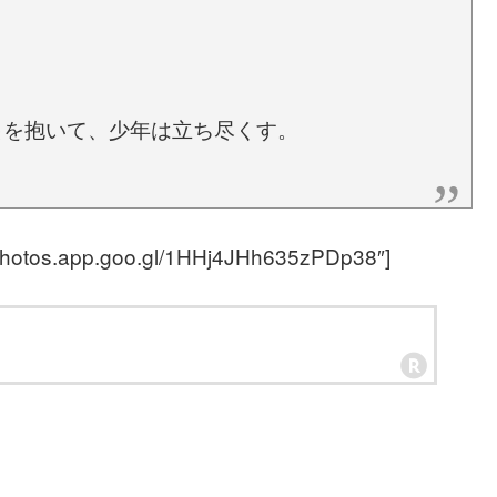
。
出を抱いて、少年は立ち尽くす。
/photos.app.goo.gl/1HHj4JHh635zPDp38″]