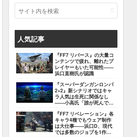
人気記事
『FF7 リバース』の大量コ
ンテンツで疲れ、離れたプ
レイヤーもいた可能性――
浜口直樹氏が認識
『スーパーダンガンロンパ
2×2』新シナリオではキャ
ラ人気は生死に関係なし
――小高氏「誰が死んでも
ヘイトメールは送らない
『FF7 リベレーション』各
で」
キャラ4種でもウェア制作
は大仕事――浜口D、現代
では多数のジョブを1作に