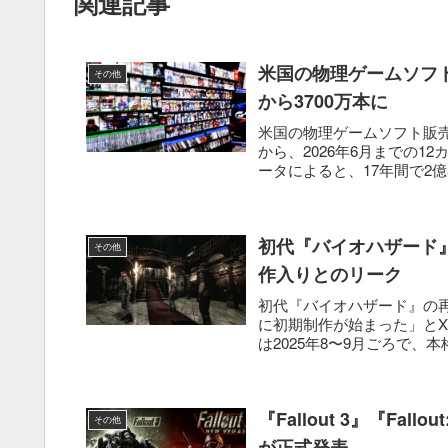
関連記事
米国の物理ゲームソフト販
その他
から3700万本に
米国の物理ゲームソフト販売本
から、2026年6月までの12
ータによると、17年間で2億55
初代『バイオハザード』
その他
作入りとのリーク
初代『バイオハザード』の再リ
に初期制作が始まった」と
は2025年8〜9月ごろで、本
『Fallout 3』『Fall
その他
が正式発表