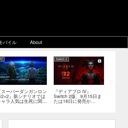
モバイル
About
PC
Switch 2
企業動向
『スーパーダンガンロン
『ディアブロ IV』
EA、約
パ2×2』新シナリオでは
Switch 2版、9月15日ま
の買収が
キャラ人気は生死に関係
たは18日に発売か
主導の
なし――小高氏「誰が死
――billbil-kun氏が価
非公開
んでもヘイトメールは送
格・販売形態も独自入手
らないで」