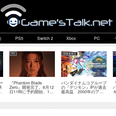
向
PS5
Switch 2
Xbox
PC
PC
関係者発言
ー
『Phantom Blade
バンダイナムコグループ
承
Zero』開発完了。8月12
の『デジモン』IPが過去
成
日11時に予約開始、11
最高益 2000年のアニ
こ
分の新トレーラーも公開
メ放送当時を上回る
智
へ