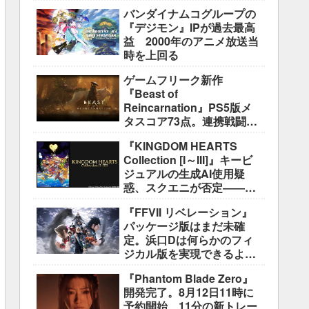
盛り込むのは極めて困難と
バンダイナムコグループの
説明
『デジモン』IPが過去最高
益 2000年のアニメ放送当
時を上回る
ゲームフリーク新作
『Beast of
Reincarnation』PS5版メ
タスコア73点。連携戦闘は
好評も、後半の“ボス再戦続
『KINGDOM HEARTS
き”には不満
Collection [I～III]』キービ
ジュアルの生成AI使用疑
惑、スクエニが否定――不
自然な描写は「人為的ミ
『FFVII リベレーション』
ス」
パッケージ版はまだ未確
定。浜口Dは何らかのフィ
ジカル版を実現できるよう
調整中
『Phantom Blade Zero』
開発完了。8月12日11時に
予約開始、11分の新トレー