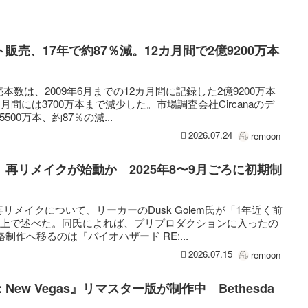
売、17年で約87％減。12カ月間で2億9200万本
数は、2009年6月までの12カ月間に記録した2億9200万本
カ月間には3700万本まで減少した。市場調査会社Circanaのデ
00万本、約87％の減...
2026.07.24
remoon
再リメイクが始動か 2025年8〜9月ごろに初期制
メイクについて、リーカーのDusk Golem氏が「1年近く前
X上で述べた。同氏によれば、プリプロダクションに入ったの
格制作へ移るのは『バイオハザード RE:...
2026.07.15
remoon
out: New Vegas』リマスター版が制作中 Bethesda