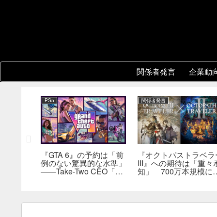
関係者発言
企業動
PS5
関係者発言
い切りオ
『GTA 6』の予約は「前
『オクトパストラベラ
例のない驚異的な水準」
III』への期待は「重々
ンソー
――Take-Two CEO「販
知」 700万本規模に
ニング』
売にどうつながるか分か
長、「やるとしたらと
発進。価格
らない」
とんやりたい」と浅野
ー5,000
也氏
評