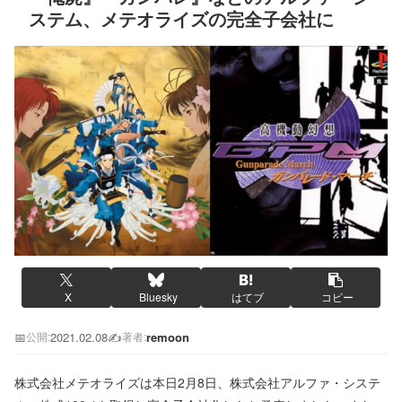
ステム、メテオライズの完全子会社に
X
Bluesky
はてブ
コピー
📅
2021.02.08
✍️
remoon
公開:
著者:
株式会社メテオライズは本日2月8日、株式会社アルファ・システ