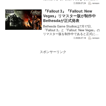
間には3700万本まで減少した。市場調査
2026.07.24
remoon
会社Circanaのデータによると、17年間で
2億5500万本、約87％の減...
『Fallout 3』『Fallout: New
その他
Vegas』リマスター版が制作中
Bethesdaが正式発表
Bethesda Game Studiosは7月17日、
『Fallout 3』と『Fallout: New Vegas』の
リマスター版を制作中であると正式に発
表した。同社は今後のプロジェクトを紹
2026.07.18
remoon
介する声明のなかで、多くのプレイヤー
が過去の『...
スポンサーリンク