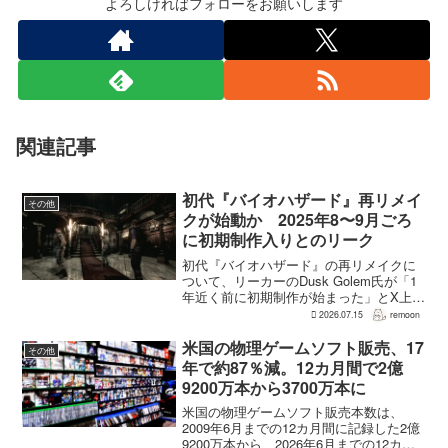
よろしければフォローをお願いします
関連記事
初代『バイオハザード』再リメイ
その他
クが始動か 2025年8〜9月ごろ
に初期制作入りとのリーク
初代『バイオハザード』の再リメイクに
ついて、リーカーのDusk Golem氏が「1
年近く前に初期制作が始まった」とX上で
述べた。同氏によれば、プリプロダクシ
2026.07.15
remoon
ョンに入ったのは2025年8〜9月ごろで、
本格制作へ移るのは『バイオハザード
米国の物理ゲームソフト販売、17
その他
RE:...
年で約87％減。12カ月間で2億
9200万本から3700万本に
米国の物理ゲームソフト販売本数は、
2009年6月までの12カ月間に記録した2億
9200万本から、2026年6月までの12カ月