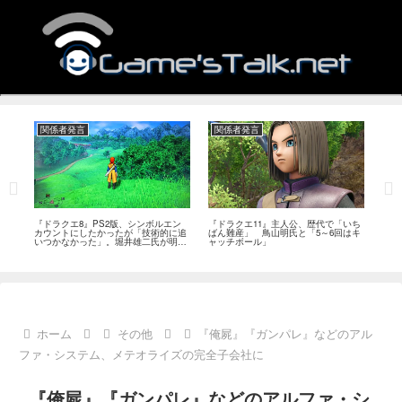
関係者発言
関係者発言
関
作、
『ドラクエ8』PS2版、シンボルエン
『ドラクエ11』主人公、歴代で「いち
『ド
ベ
カウントにしたかったが「技術的に追
ばん難産」 鳥山明氏と「5～6回はキ
プか
いつかなかった」。堀井雄二氏が明か
ャッチボール」
に挑
す
ホーム
その他
『俺屍』『ガンパレ』などのアル
ファ・システム、メテオライズの完全子会社に
『俺屍』『ガンパレ』などのアルファ・シ