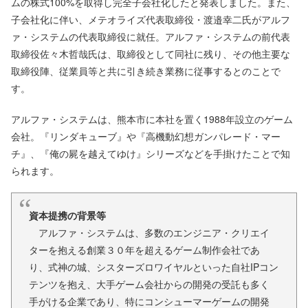
ムの株式100%を取得し完全子会社化したと発表しました。また、
子会社化に伴い、メテオライズ代表取締役・渡邉幸二氏がアルフ
ァ・システムの代表取締役に就任。アルファ・システムの前代表
取締役佐々木哲哉氏は、取締役として同社に残り、その他主要な
取締役陣、従業員等と共に引き続き業務に従事するとのことで
す。
アルファ・システムは、熊本市に本社を置く1988年設立のゲーム
会社。『リンダキューブ』や『高機動幻想ガンパレード・マー
チ』、『俺の屍を越えてゆけ』シリーズなどを手掛けたことで知
られます。
資本提携の背景等
アルファ・システムは、多数のエンジニア・クリエイ
ターを抱える創業３０年を超えるゲーム制作会社であ
り、式神の城、シスターズロワイヤルといった自社IPコン
テンツを抱え、大手ゲーム会社からの開発の受託も多く
手がける企業であり、特にコンシューマーゲームの開発