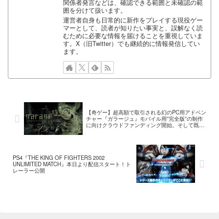
関係者発言などは、確認できる範囲と未確認の範
囲を分けて扱います。
運営者自身も日常的に新作をプレイする現役ゲー
マーとして、読者が知りたい事実と、誤解なく読
むために必要な情報を届けることを重視していま
す。X（旧Twitter）でも継続的に情報発信してい
ます。
【奇ゲー】超高額で取引される幻のPC用アドベン
チャー『ガラージュ』モバイル用”完全版”の制作
に向けクラウドファンディング開始。そして既に
目標達成（※更新：クラウドファンディング終
了。ストレッチゴール「アナザーエンディング」
も実装決定）
PS4『THE KING OF FIGHTERS 2002
UNLIMITED MATCH』本日より配信スタート！ト
レーラー公開