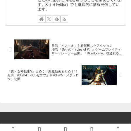
す。X（旧Twitter）でも継続的に情報発信してい
ます。
童話「ピノキオ」を新解釈したアクション
RPG『偽りのP（Lies of P）』ゲームプレイティ
ザートレーラー公開。『Bloodborne』味溢れるゲ
ームプレイがお披露目に
『真・女神転生V』日めくり悪魔動画まとめ｜11
月9日 Vol.204「ベルゼブブ」＆Vol.205「メタトロ
ン」公開
© 2014 ゲーム情報！ゲームのはなし.