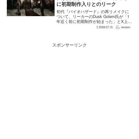
に初期制作入りとのリーク
初代『バイオハザード』の再リメイクに
ついて、リーカーのDusk Golem氏が「1
年近く前に初期制作が始まった」とX上で
述べた。同氏によれば、プリプロダクシ
2026.07.15
remoon
ョンに入ったのは2025年8〜9月ごろで、
本格制作へ移るのは『バイオハザード
RE:...
スポンサーリンク