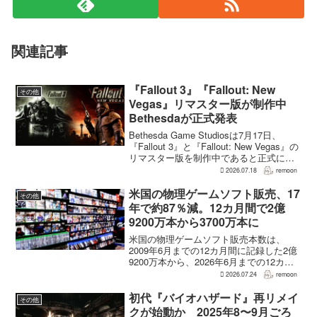
関連記事
『Fallout 3』『Fallout: New
その他
Vegas』リマスター版が制作中
Bethesdaが正式発表
Bethesda Game Studiosは7月17日、
『Fallout 3』と『Fallout: New Vegas』の
リマスター版を制作中であると正式に発
表した。同社は今後のプロジェクトを紹
2026.07.18
remoon
介する声明のなかで、多くのプレイヤー
が過去の『...
米国の物理ゲームソフト販売、17
その他
年で約87％減。12カ月間で2億
9200万本から3700万本に
米国の物理ゲームソフト販売本数は、
2009年6月までの12カ月間に記録した2億
9200万本から、2026年6月までの12カ月
間には3700万本まで減少した。市場調査
2026.07.24
remoon
会社Circanaのデータによると、17年間で
2億5500万本、約87％の減...
初代『バイオハザード』再リメイ
その他
クが始動か 2025年8〜9月ごろ