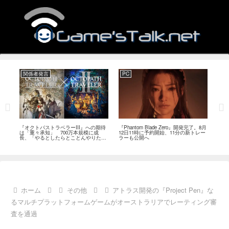
関係者発言
PC
関
ージ
『オクトパストラベラーIII』への期待
『Phantom Blade Zero』開発完了。8月
バン
のフ
は「重々承知」 700万本規模に成
12日11時に予約開始、11分の新トレー
ン』
中
長、「やるとしたらとことんやりた
ラーも公開へ
放送
い」と浅野智也氏
ホーム
その他
アトラス開発の『Project Pen』な
るマルチプラットフォームゲームがオーストラリアでレーティング審
査を通過