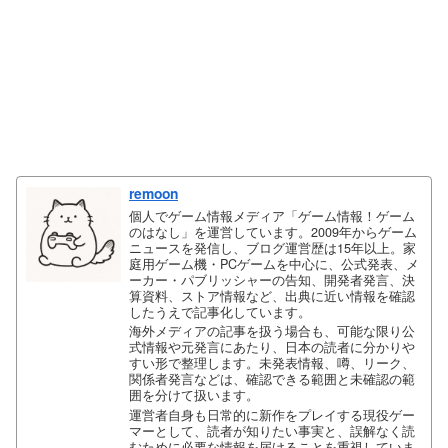
remoon
個人でゲーム情報メディア「ゲーム情報！ゲーム
のはなし」を運営しています。2009年からゲーム
ニュースを発信し、ブログ運営歴は15年以上。家
庭用ゲーム機・PCゲームを中心に、公式発表、メ
ーカー・パブリッシャーの告知、開発者発言、決
算資料、ストア情報など、出典に近い情報を確認
したうえで記事化しています。
海外メディアの記事を扱う場合も、可能な限り公
式情報や元発言にあたり、日本の読者に分かりや
すい形で整理します。未発表情報、噂、リーク、
関係者発言などは、確認できる範囲と未確認の範
囲を分けて扱います。
運営者自身も日常的に新作をプレイする現役ゲー
マーとして、読者が知りたい事実と、誤解なく読
むために必要な情報を届けることを重視していま