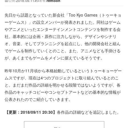
📅
2018.09.11
✍️
remoon
公開:
著者:
先日から話題となっていた新会社「Too Kyo Games（トゥーキョ
ーゲームス）」の設立メンバーが発表されました。同社はゲーム
やアニメといったエンターテインメントコンテンツを制作する会
社。基本的には企画・原作に注力しながら、デザインやシナリ
オ、音楽、そしてプランニングを起点にし、他の開発会社と組ん
でゲームを制作していくとのこと。また、アニメなども手掛ける
が、あくまでもゲームをメインに据えているそうです。
昨年10月か11月頃から本格始動しているというトゥーキョーゲー
ムスですが、現在は4つのプロジェクトに取り組んでいるとのこ
と。まだまだ作品の詳細を明かせる段階ではないようですが、各
作品のキャッチコピーやコンセプトアートなどの基本的な情報が
公表されたのでご紹介していきます。
【更新：2018/09/11 20:30】
各作品の詳細などを追記しました。