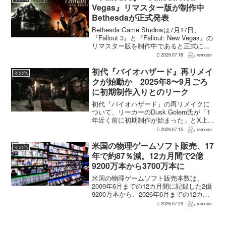
Vegas』リマスター版が制作中
Bethesdaが正式発表
Bethesda Game Studiosは7月17日、
『Fallout 3』と『Fallout: New Vegas』の
リマスター版を制作中であると正式に発
表した。同社は今後のプロジェクトを紹
2026.07.18
remoon
介する声明のなかで、多くのプレイヤー
が過去の『...
初代『バイオハザード』再リメイ
その他
クが始動か 2025年8〜9月ごろ
に初期制作入りとのリーク
初代『バイオハザード』の再リメイクに
ついて、リーカーのDusk Golem氏が「1
年近く前に初期制作が始まった」とX上で
述べた。同氏によれば、プリプロダクシ
2026.07.15
remoon
ョンに入ったのは2025年8〜9月ごろで、
本格制作へ移るのは『バイオハザード
米国の物理ゲームソフト販売、17
その他
RE:...
年で約87％減。12カ月間で2億
9200万本から3700万本に
米国の物理ゲームソフト販売本数は、
2009年6月までの12カ月間に記録した2億
9200万本から、2026年6月までの12カ月
間には3700万本まで減少した。市場調査
2026.07.24
remoon
会社Circanaのデータによると、17年間で
2億5500万本、約87％の減...