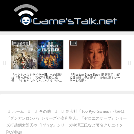
関係者発言
PC
関
ージ
『オクトパストラベラーIII』への期待
『Phantom Blade Zero』開発完了。8月
バン
のフ
は「重々承知」 700万本規模に成
12日11時に予約開始、11分の新トレー
ン』
中
長、「やるとしたらとことんやりた
ラーも公開へ
放送
い」と浅野智也氏
ホーム
その他
新会社「Too Kyo Games」代表は
『ダンガンロンパ』シリーズ小高和剛氏。『ゼロエスケープ』シリー
ズ打越鋼太郎氏や『Infinity』シリーズ中澤工氏など著名クリエイター
陣が参加