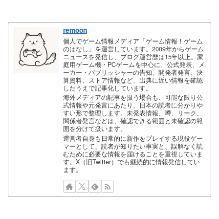
remoon
個人でゲーム情報メディア「ゲーム情報！ゲーム
のはなし」を運営しています。2009年からゲーム
ニュースを発信し、ブログ運営歴は15年以上。家
庭用ゲーム機・PCゲームを中心に、公式発表、メ
ーカー・パブリッシャーの告知、開発者発言、決
算資料、ストア情報など、出典に近い情報を確認
したうえで記事化しています。
海外メディアの記事を扱う場合も、可能な限り公
式情報や元発言にあたり、日本の読者に分かりや
すい形で整理します。未発表情報、噂、リーク、
関係者発言などは、確認できる範囲と未確認の範
囲を分けて扱います。
運営者自身も日常的に新作をプレイする現役ゲー
マーとして、読者が知りたい事実と、誤解なく読
むために必要な情報を届けることを重視していま
す。X（旧Twitter）でも継続的に情報発信してい
ます。