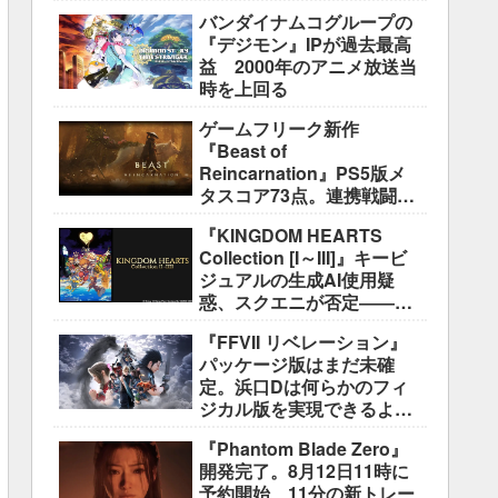
盛り込むのは極めて困難と
バンダイナムコグループの
説明
『デジモン』IPが過去最高
益 2000年のアニメ放送当
時を上回る
ゲームフリーク新作
『Beast of
Reincarnation』PS5版メ
タスコア73点。連携戦闘は
好評も、後半の“ボス再戦続
『KINGDOM HEARTS
き”には不満
Collection [I～III]』キービ
ジュアルの生成AI使用疑
惑、スクエニが否定――不
自然な描写は「人為的ミ
『FFVII リベレーション』
ス」
パッケージ版はまだ未確
定。浜口Dは何らかのフィ
ジカル版を実現できるよう
調整中
『Phantom Blade Zero』
開発完了。8月12日11時に
予約開始、11分の新トレー