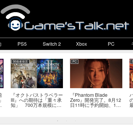
向
PS5
Switch 2
Xbox
PC
関係者発言
PC
前
『オクトパストラベラー
『Phantom Blade
」
III』への期待は「重々承
Zero』開発完了。8月12
販
知」 700万本規模に成
日11時に予約開始、11
か
長、「やるとしたらとこ
分の新トレーラーも公開
とんやりたい」と浅野智
へ
也氏