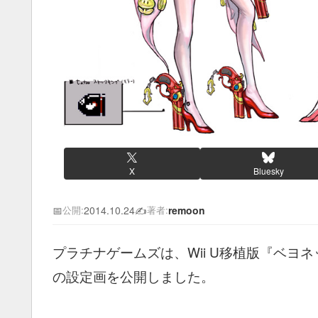
X
Bluesky
📅
2014.10.24
✍️
remoon
公開:
著者:
プラチナゲームズは、Wii U移植版『ベ
の設定画を公開しました。