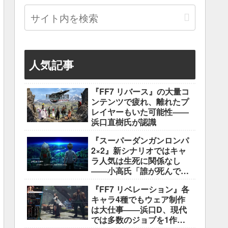
人気記事
『FF7 リバース』の大量コ
ンテンツで疲れ、離れたプ
レイヤーもいた可能性――
浜口直樹氏が認識
『スーパーダンガンロンパ
2×2』新シナリオではキャ
ラ人気は生死に関係なし
――小高氏「誰が死んでも
ヘイトメールは送らない
『FF7 リベレーション』各
で」
キャラ4種でもウェア制作
は大仕事――浜口D、現代
では多数のジョブを1作に