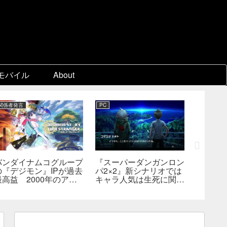
モバイル
About
関係者発言
PC
Switch 2
バンダイナムコグループ
『スーパーダンガンロン
『ディア
の『デジモン』IPが過去
パ2×2』新シナリオでは
Switc
最高益 2000年のアニ
キャラ人気は生死に関係
たは18
メ放送当時を上回る
なし――小高氏「誰が死
――bill
んでもヘイトメールは送
格・販
らないで」