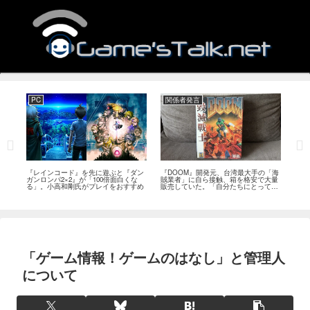
PC
関係者発言
PS
狙っ
『レインコード』を先に遊ぶと『ダン
『DOOM』開発元、台湾最大手の「海
『G
性の
ガンロンパ2×2』が「100倍面白くな
賊業者」に自ら接触、箱を格安で大量
的な
採用
る」。小高和剛氏がプレイをおすすめ
販売していた。「自分たちにとっては
にど
流通だった」
「ゲーム情報！ゲームのはなし」と管理人
について