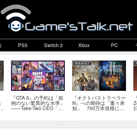
向
PS5
Switch 2
Xbox
PC
PS5
関係者発言
『GTA 6』の予約は「前
『オクトパストラベラー
『
」
例のない驚異的な水準」
III』への期待は「重々承
Z
で
――Take-Two CEO「販
知」 700万本規模に成
自
売にどうつながるか分か
長、「やるとしたらとこ
だ
らない」
とんやりたい」と浅野智
也氏