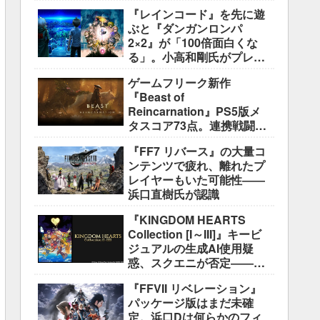
盛り込むのは極めて困難と
『レインコード』を先に遊
説明
ぶと『ダンガンロンパ
2×2』が「100倍面白くな
る」。小高和剛氏がプレイ
をおすすめ
ゲームフリーク新作
『Beast of
Reincarnation』PS5版メ
タスコア73点。連携戦闘は
好評も、後半の“ボス再戦続
『FF7 リバース』の大量コ
き”には不満
ンテンツで疲れ、離れたプ
レイヤーもいた可能性――
浜口直樹氏が認識
『KINGDOM HEARTS
Collection [I～III]』キービ
ジュアルの生成AI使用疑
惑、スクエニが否定――不
自然な描写は「人為的ミ
『FFVII リベレーション』
ス」
パッケージ版はまだ未確
定。浜口Dは何らかのフィ