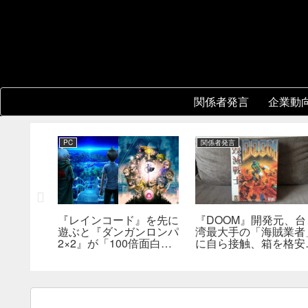
関係者発言
企業動
PC
関係者発言
『レインコード』を先に
『DOOM』開発元、台
新鮮さを狙
遊ぶと『ダンガンロンパ
湾最大手の「海賊業者
成ダンジ
2×2』が「100倍面白く
に自ら接触、箱を格安
指摘。プ
なる」。小高和剛氏がプ
大量販売していた。「
発売前に
レイをおすすめ
分たちにとっては流通
った」