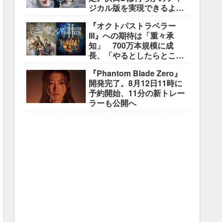
ジカル版を実現できるよう
調整中
『オクトパストラベラー
III』への期待は「重々承
知」 700万本規模に成
長、「やるとしたらとこと
んやりたい」と浅野智也氏
『Phantom Blade Zero』
開発完了。8月12日11時に
予約開始、11分の新トレー
ラーも公開へ