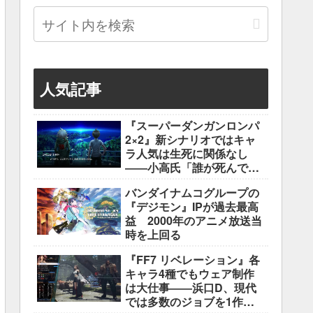
人気記事
『スーパーダンガンロンパ
2×2』新シナリオではキャ
ラ人気は生死に関係なし
――小高氏「誰が死んでも
ヘイトメールは送らない
バンダイナムコグループの
で」
『デジモン』IPが過去最高
益 2000年のアニメ放送当
時を上回る
『FF7 リベレーション』各
キャラ4種でもウェア制作
は大仕事――浜口D、現代
では多数のジョブを1作に