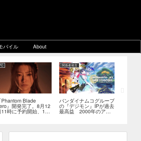
モバイル
About
PC
関係者発言
PC
Phantom Blade
バンダイナムコグループ
『スー
ero』開発完了。8月12
の『デジモン』IPが過去
パ2×2
日11時に予約開始、11
最高益 2000年のアニ
キャラ
分の新トレーラーも公開
メ放送当時を上回る
なし―
へ
んでも
らない