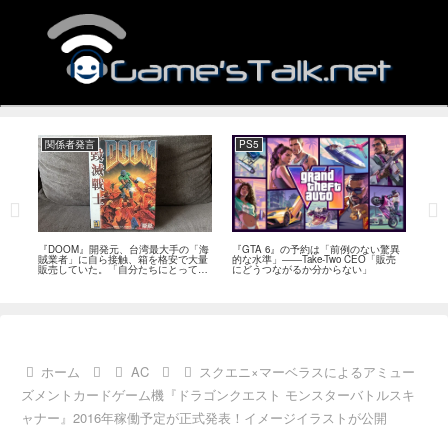
関係者発言
PS5
関
フィー
『DOOM』開発元、台湾最大手の「海
『GTA 6』の予約は「前例のない驚異
『オ
イド
賊業者」に自ら接触、箱を格安で大量
的な水準」――Take-Two CEO「販売
は「
ブレ
販売していた。「自分たちにとっては
にどうつながるか分からない」
長、
流通だった」
い」
ホーム
AC
スクエニ×マーベラスによるアミュー
ズメントカードゲーム機『ドラゴンクエスト モンスターバトルスキ
ャナー』2016年稼働予定が正式発表！イメージイラストが公開