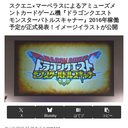
スクエニ×マーベラスによるアミューズメ
ントカードゲーム機『ドラゴンクエスト
モンスターバトルスキャナー』2016年稼働
予定が正式発表！イメージイラストが公開
X
Bluesky
はてブ
コピー
📅
2015.07.28
✍️
remoon
公開:
著者: