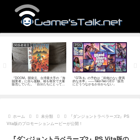
関係者発言
PS5
関
フィー
『DOOM』開発元、台湾最大手の「海
『GTA 6』の予約は「前例のない驚異
『オ
イド
賊業者」に自ら接触、箱を格安で大量
的な水準」――Take-Two CEO「販売
は「
ブレ
販売していた。「自分たちにとっては
にどうつながるか分からない」
長、
流通だった」
い」
ホーム
未分類
『ダンジョントラベラーズ2』PS
Vita版のプロモーションムービーが公開！
『ダンジョントラベラーズ2』PS Vita版の