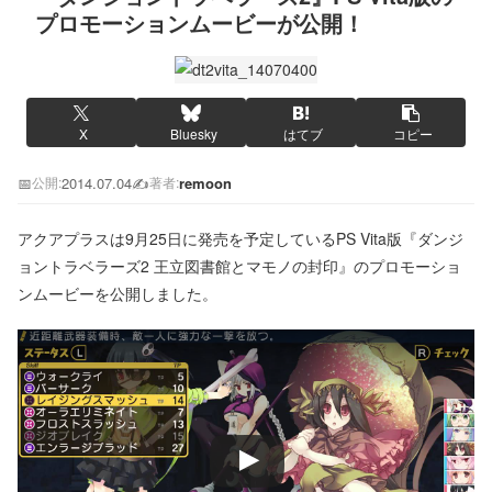
プロモーションムービーが公開！
X
Bluesky
はてブ
コピー
📅
2014.07.04
✍️
remoon
公開:
著者:
アクアプラスは9月25日に発売を予定しているPS Vita版『ダンジ
ョントラベラーズ2 王立図書館とマモノの封印』のプロモーショ
ンムービーを公開しました。