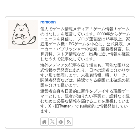
remoon
個人でゲーム情報メディア「ゲーム情報！ゲーム
のはなし」を運営しています。2009年からゲーム
ニュースを発信し、ブログ運営歴は15年以上。家
庭用ゲーム機・PCゲームを中心に、公式発表、メ
ーカー・パブリッシャーの告知、開発者発言、決
算資料、ストア情報など、出典に近い情報を確認
したうえで記事化しています。
海外メディアの記事を扱う場合も、可能な限り公
式情報や元発言にあたり、日本の読者に分かりや
すい形で整理します。未発表情報、噂、リーク、
関係者発言などは、確認できる範囲と未確認の範
囲を分けて扱います。
運営者自身も日常的に新作をプレイする現役ゲー
マーとして、読者が知りたい事実と、誤解なく読
むために必要な情報を届けることを重視していま
す。X（旧Twitter）でも継続的に情報発信してい
ます。