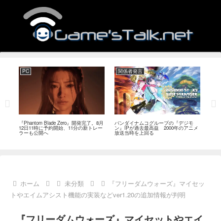
PC
関係者発言
PC
MI
『Phantom Blade Zero』開発完了。8月
バンダイナムコグループの『デジモ
『ス
。双
12日11時に予約開始、11分の新トレー
ン』IPが過去最高益 2000年のアニメ
ナリ
ラーも公開へ
放送当時を上回る
し―
ール
ホーム
未分類
『フリーダムウォーズ』マイセッ
トやエイムアシスト機能の実装などver1.20の追加情報が判明
『フリーダムウォーズ』マイセットやエイ