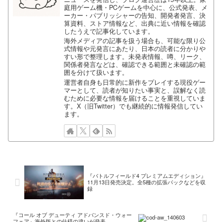
庭用ゲーム機・PCゲームを中心に、公式発表、メ
ーカー・パブリッシャーの告知、開発者発言、決
算資料、ストア情報など、出典に近い情報を確認
したうえで記事化しています。
海外メディアの記事を扱う場合も、可能な限り公
式情報や元発言にあたり、日本の読者に分かりや
すい形で整理します。未発表情報、噂、リーク、
関係者発言などは、確認できる範囲と未確認の範
囲を分けて扱います。
運営者自身も日常的に新作をプレイする現役ゲー
マーとして、読者が知りたい事実と、誤解なく読
むために必要な情報を届けることを重視していま
す。X（旧Twitter）でも継続的に情報発信してい
ます。
『バトルフィールド4 プレミアムエディション』
11月13日発売決定。全5種の拡張パックなどを収
録
『コール オブ デューティ アドバンスド・ウォー
フェア』海外版との仕様の違いが発表