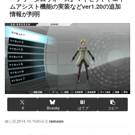
ムアシスト機能の実装などver1.20の追加
情報が判明
X
Bluesky
はてブ
コピー
📅
2014.10.10
✍️
remoon
公開:
著者: