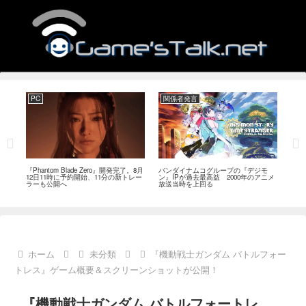
PC
関係者発言
PC
MI
『Phantom Blade Zero』開発完了。8月
バンダイナムコグループの『デジモ
『ス
。双
12日11時に予約開始、11分の新トレー
ン』IPが過去最高益 2000年のアニメ
ナリ
ラーも公開へ
放送当時を上回る
し―
ール
ホーム
未分類
『機動戦士ガンダム バトルフォー
トレス』ゲーム概要＆スクリーンショットが公開！
『機動戦士ガンダム バトルフォートレ