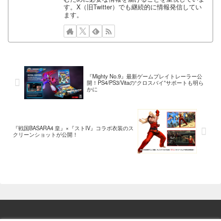
す。X（旧Twitter）でも継続的に情報発信してい
ます。
『Mighty No.9』最新ゲームプレイトレーラー公
開！PS4/PS3/Vitaの“クロスバイ”サポートも明ら
かに
『戦国BASARA4 皇』×『ストIV』コラボ衣装のス
クリーンショットが公開！