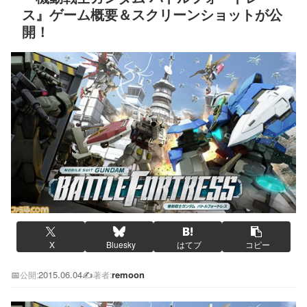
ス』ゲーム概要＆スクリーンショットが公
開！
X
Bluesky
はてブ
コピー
📅
2015.06.04
✍️
remoon
公開:
著者: