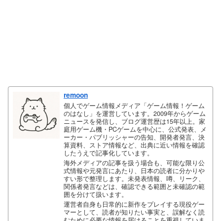
remoon
個人でゲーム情報メディア「ゲーム情報！ゲーム
のはなし」を運営しています。2009年からゲーム
ニュースを発信し、ブログ運営歴は15年以上。家
庭用ゲーム機・PCゲームを中心に、公式発表、メ
ーカー・パブリッシャーの告知、開発者発言、決
算資料、ストア情報など、出典に近い情報を確認
したうえで記事化しています。
海外メディアの記事を扱う場合も、可能な限り公
式情報や元発言にあたり、日本の読者に分かりや
すい形で整理します。未発表情報、噂、リーク、
関係者発言などは、確認できる範囲と未確認の範
囲を分けて扱います。
運営者自身も日常的に新作をプレイする現役ゲー
マーとして、読者が知りたい事実と、誤解なく読
むために必要な情報を届けることを重視していま