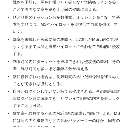
戦略を予想し、罠を仕掛けたり砲台などで防衛ラインを築く
ことで強固な要塞を築き上げ敵の侵略に備える。
ひとり用のミッションも多数用意。ミッションをこなして基
本を学びつつ、MSやパイロットを獲得して自軍を強化して
いく。
部隊を編成したら敵要塞の攻略へ。出撃したMSは耐久力が
なくなるまで武器と搭乗パイロットに合わせて自動的に侵攻
する。
制限時間内にターゲットを破壊できれば侵攻側の勝利。その
際、残り時間が多いほど報酬の数が増える。
敵に侵攻された場合は、制限時間のあいだ司令部を守りぬく
ことができれば勝利となる。
自分がログインしていない時でも侵攻される。その結果は次
回ログイン時に確認でき、リプレイで戦闘の内容をチェック
することも可能。
敵要塞へ侵攻するためのMS部隊の編成も自由に行える。MS
には耐久力や機動力などの各種パラメーターのほか、固有の