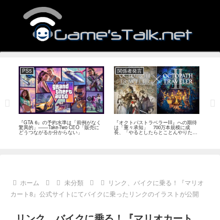
PS5
関係者発言
PC
ール
『GTA 6』の予約水準は「前例がなく
『オクトパストラベラーIII』への期待
『Ph
イク
驚異的」――Take-Two CEO「販売に
は「重々承知」 700万本規模に成
12
80
どうつながるか分からない」
長、「やるとしたらとことんやりた
ラー
評
い」と浅野智也氏
ホーム
未分類
リンク、バイクに乗る！『マリオ
カート8』公式サイトにてバイクに乗ったリンクのイラストが公開
リンク、バイクに乗る！『マリオカート