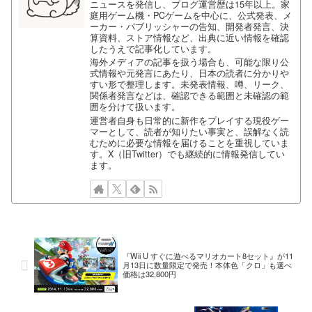
ニュースを発信し、ブログ運営歴は15年以上。家
庭用ゲーム機・PCゲームを中心に、公式発表、メ
ーカー・パブリッシャーの告知、開発者発言、決
算資料、ストア情報など、出典に近い情報を確認
したうえで記事化しています。
海外メディアの記事を扱う場合も、可能な限り公
式情報や元発言にあたり、日本の読者に分かりや
すい形で整理します。未発表情報、噂、リーク、
関係者発言などは、確認できる範囲と未確認の範
囲を分けて扱います。
運営者自身も日常的に新作をプレイする現役ゲー
マーとして、読者が知りたい事実と、誤解なく読
むために必要な情報を届けることを重視していま
す。X（旧Twitter）でも継続的に情報発信してい
ます。
『Wii U すぐに遊べるマリオカート8セット』が11
月13日に数量限定で発売！本体色「クロ」も選べ
価格は32,800円