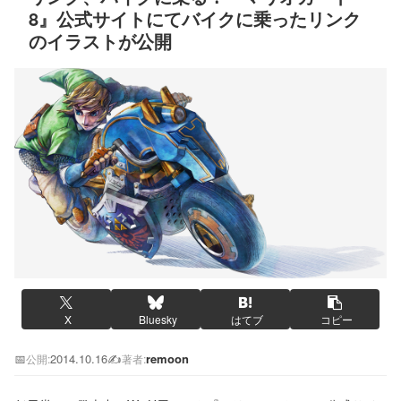
8』公式サイトにてバイクに乗ったリンク
のイラストが公開
X
Bluesky
はてブ
コピー
📅
2014.10.16
✍️
remoon
公開:
著者: