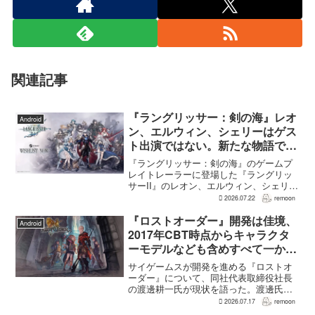
関連記事
『ラングリッサー：剣の海』レオ
Android
ン、エルウィン、シェリーはゲス
ト出演ではない。新たな物語で重
要な役割を担う
『ラングリッサー：剣の海』のゲームプ
レイトレーラーに登場した『ラングリッ
サーII』のレオン、エルウィン、シェリー
は、単なるファンサービスやゲスト出演
2026.07.22
remoon
にとどまらず、新たな物語で重要な役割
を担う。ファミ通のメールインタビュー
『ロストオーダー』開発は佳境、
Android
で本作のプロデューサ...
2017年CBT時点からキャラクタ
ーモデルなども含めすべて一から
作り直し
サイゲームスが開発を進める『ロストオ
ーダー』について、同社代表取締役社長
の渡邊耕一氏が現状を語った。渡邊氏に
よれば、開発はいままさに佳境を迎えて
2026.07.17
remoon
おり、2017年のCBT時点からキャラクタ