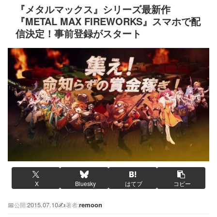
『メタルマックス』シリーズ最新作
『METAL MAX FIREWORKS』スマホで配
信決定！事前登録がスタート
X
Bluesky
はてブ
コピー
📅
2015.07.10
✍️
remoon
公開:
著者: