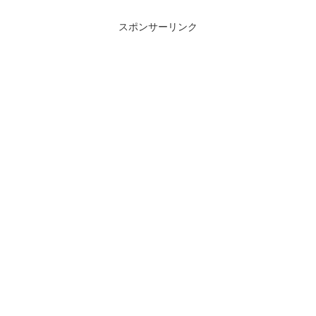
ーモデルなども含めて、すべて一から作
り直しているという...
スポンサーリンク