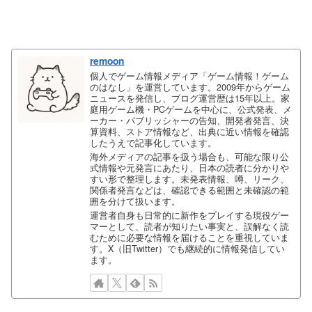
remoon
個人でゲーム情報メディア「ゲーム情報！ゲーム
のはなし」を運営しています。2009年からゲーム
ニュースを発信し、ブログ運営歴は15年以上。家
庭用ゲーム機・PCゲームを中心に、公式発表、メ
ーカー・パブリッシャーの告知、開発者発言、決
算資料、ストア情報など、出典に近い情報を確認
したうえで記事化しています。
海外メディアの記事を扱う場合も、可能な限り公
式情報や元発言にあたり、日本の読者に分かりや
すい形で整理します。未発表情報、噂、リーク、
関係者発言などは、確認できる範囲と未確認の範
囲を分けて扱います。
運営者自身も日常的に新作をプレイする現役ゲー
マーとして、読者が知りたい事実と、誤解なく読
むために必要な情報を届けることを重視していま
す。X（旧Twitter）でも継続的に情報発信してい
ます。