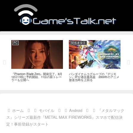
PC
関係者発言
PC
MI
『Phantom Blade Zero』開発完了。8月
バンダイナムコグループの『デジモ
『ス
。双
12日11時に予約開始、11分の新トレー
ン』IPが過去最高益 2000年のアニメ
ナリ
ラーも公開へ
放送当時を上回る
し―
ール
ホーム
モバイル
Android
『メタルマック
ス』シリーズ最新作『METAL MAX FIREWORKS』スマホで配信決
定！事前登録がスタート