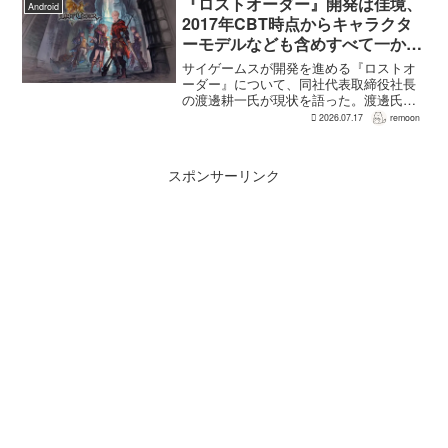
を担う。ファミ通のメールインタビュー
『ロストオーダー』開発は佳境、
Android
で本作のプロデューサ...
2017年CBT時点からキャラクタ
ーモデルなども含めすべて一から
作り直し
サイゲームスが開発を進める『ロストオ
ーダー』について、同社代表取締役社長
の渡邊耕一氏が現状を語った。渡邊氏に
よれば、開発はいままさに佳境を迎えて
2026.07.17
remoon
おり、2017年のCBT時点からキャラクタ
ーモデルなども含めて、すべて一から作
り直しているという...
スポンサーリンク