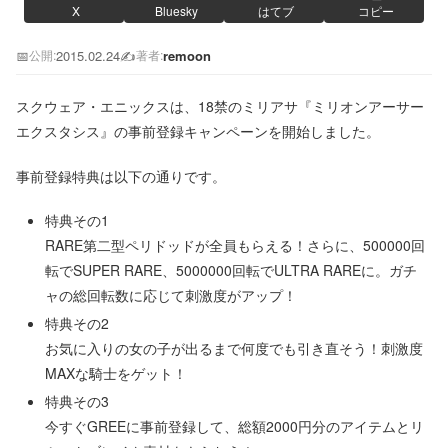
X
Bluesky
はてブ
コピー
📅
2015.02.24
✍️
remoon
公開:
著者:
スクウェア・エニックスは、18禁のミリアサ『ミリオンアーサー
エクスタシス』の事前登録キャンペーンを開始しました。
事前登録特典は以下の通りです。
特典その1
RARE第二型ペリドッドが全員もらえる！さらに、500000回
転でSUPER RARE、5000000回転でULTRA RAREに。ガチ
ャの総回転数に応じて刺激度がアップ！
特典その2
お気に入りの女の子が出るまで何度でも引き直そう！刺激度
MAXな騎士をゲット！
特典その3
今すぐGREEに事前登録して、総額2000円分のアイテムとリ