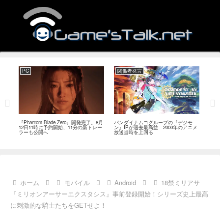
PC
関係者発言
PC
MI
『Phantom Blade Zero』開発完了。8月
バンダイナムコグループの『デジモ
『ス
。双
12日11時に予約開始、11分の新トレー
ン』IPが過去最高益 2000年のアニメ
ナリ
ラーも公開へ
放送当時を上回る
し―
ール
ホーム
モバイル
Android
18禁ミリアサ
『ミリオンアーサーエクスタシス』事前登録開始！シリーズ史上最高
に刺激的な騎士たちをGETせよ！