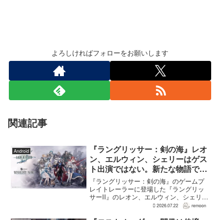
よろしければフォローをお願いします
関連記事
『ラングリッサー：剣の海』レオ
Android
ン、エルウィン、シェリーはゲス
ト出演ではない。新たな物語で重
要な役割を担う
『ラングリッサー：剣の海』のゲームプ
レイトレーラーに登場した『ラングリッ
サーII』のレオン、エルウィン、シェリー
は、単なるファンサービスやゲスト出演
2026.07.22
remoon
にとどまらず、新たな物語で重要な役割