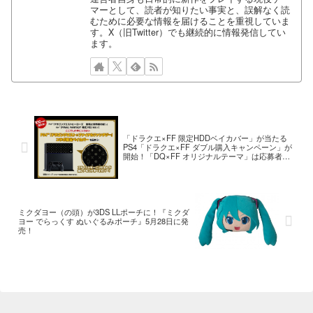
マーとして、読者が知りたい事実と、誤解なく読
むために必要な情報を届けることを重視していま
す。X（旧Twitter）でも継続的に情報発信してい
ます。
「ドラクエ×FF 限定HDDベイカバー」が当たる
PS4「ドラクエ×FF ダブル購入キャンペーン」が
開始！「DQ×FF オリジナルテーマ」は応募者全
員にプレゼント
ミクダヨー（の頭）が3DS LLポーチに！『ミクダ
ヨー でらっくす ぬいぐるみポーチ』5月28日に発
売！