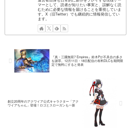
マーとして、読者が知りたい事実と、誤解なく読
むために必要な情報を届けることを重視していま
す。X（旧Twitter）でも継続的に情報発信してい
ます。
『真・三國無双7 Empires』鈴木Pが不具合の多さ
を謝罪。12月11日・18日配信の有料DLCを期間限
定で無料にすると発表
創立20周年のアクワイア公式キャラクター「アク
ワイアちゃん」登場！ロゴとスローガンも一新