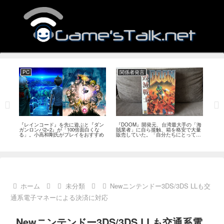
PC
関係者発言
PS
狙っ
『レインコード』を先に遊ぶと『ダン
『DOOM』開発元、台湾最大手の「海
『G
性の
ガンロンパ2×2』が「100倍面白くな
賊業者」に自ら接触、箱を格安で大量
的な
採用
る」。小高和剛氏がプレイをおすすめ
販売していた。「自分たちにとっては
にど
流通だった」
ホーム
未分類
Newニンテンドー3DS/3DS LLも交
通系電子マネーによる決済に対応
Newニンテンドー3DS/3DS LLも交通系電