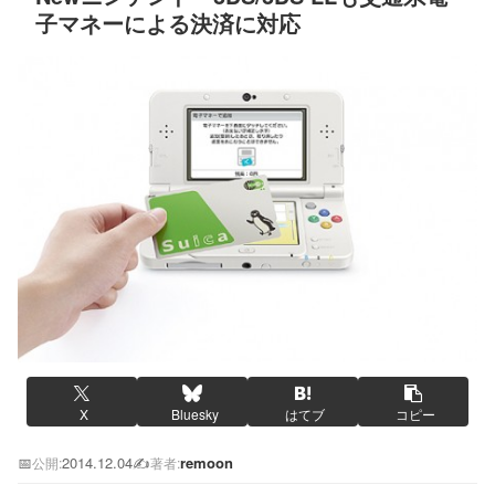
子マネーによる決済に対応
X
Bluesky
はてブ
コピー
📅
2014.12.04
✍️
remoon
公開:
著者: