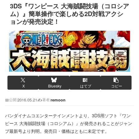
3DS『ワンピース 大海賊闘技場（コロシア
ム）』簡単操作で楽しめる2D対戦アクシ
ョンが発売決定！
X
Bluesky
はてブ
コピー
📅
2016.05.21
✍️
remoon
公開:
著者:
バンダイナムコエンターテインメントより、3DS用ソフト『ワン
ピース 大海賊闘技場（コロシアム）』が発売されることがジャン
プ最新号より判明。発売日・価格はともに未定です。