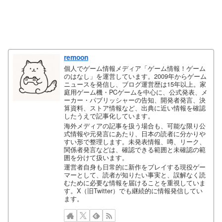
remoon
個人でゲーム情報メディア「ゲーム情報！ゲーム
のはなし」を運営しています。2009年からゲーム
ニュースを発信し、ブログ運営歴は15年以上。家
庭用ゲーム機・PCゲームを中心に、公式発表、メ
ーカー・パブリッシャーの告知、開発者発言、決
算資料、ストア情報など、出典に近い情報を確認
したうえで記事化しています。
海外メディアの記事を扱う場合も、可能な限り公
式情報や元発言にあたり、日本の読者に分かりや
すい形で整理します。未発表情報、噂、リーク、
関係者発言などは、確認できる範囲と未確認の範
囲を分けて扱います。
運営者自身も日常的に新作をプレイする現役ゲー
マーとして、読者が知りたい事実と、誤解なく読
むために必要な情報を届けることを重視していま
す。X（旧Twitter）でも継続的に情報発信してい
ます。