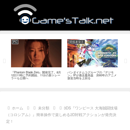
PC
関係者発言
PC
MI
『Phantom Blade Zero』開発完了。8月
バンダイナムコグループの『デジモ
『ス
。双
12日11時に予約開始、11分の新トレー
ン』IPが過去最高益 2000年のアニメ
ナリ
ラーも公開へ
放送当時を上回る
し―
ール
ホーム
未分類
3DS『ワンピース 大海賊闘技場
（コロシアム）』簡単操作で楽しめる2D対戦アクションが発売決
定！