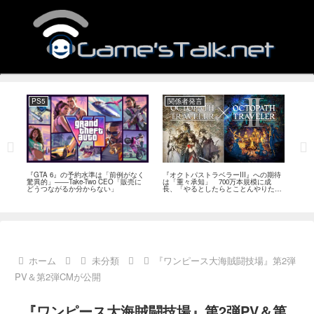
PS5
関係者発言
PC
ール
『GTA 6』の予約水準は「前例がなく
『オクトパストラベラーIII』への期待
『Ph
イク
驚異的」――Take-Two CEO「販売に
は「重々承知」 700万本規模に成
12
80
どうつながるか分からない」
長、「やるとしたらとことんやりた
ラー
評
い」と浅野智也氏
ホーム
未分類
『ワンピース大海賊闘技場』第2弾
PV＆第2弾CMが公開
『ワンピース大海賊闘技場』第2弾PV＆第