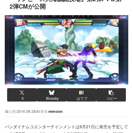
2弾CMが公開
X
Bluesky
はてブ
コピー
📅
2016.08.29
✍️
remoon
公開:
著者:
バンダイナムコエンターテインメントは9月21日に発売を予定して