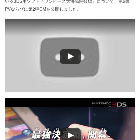
いる3DS用ソフト『ワンピース大海賊闘技場』について、第2弾
PVならびに第2弾CMを公開しました。