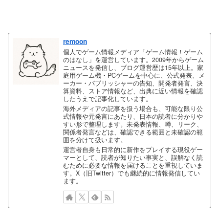
remoon
個人でゲーム情報メディア「ゲーム情報！ゲーム
のはなし」を運営しています。2009年からゲーム
ニュースを発信し、ブログ運営歴は15年以上。家
庭用ゲーム機・PCゲームを中心に、公式発表、メ
ーカー・パブリッシャーの告知、開発者発言、決
算資料、ストア情報など、出典に近い情報を確認
したうえで記事化しています。
海外メディアの記事を扱う場合も、可能な限り公
式情報や元発言にあたり、日本の読者に分かりや
すい形で整理します。未発表情報、噂、リーク、
関係者発言などは、確認できる範囲と未確認の範
囲を分けて扱います。
運営者自身も日常的に新作をプレイする現役ゲー
マーとして、読者が知りたい事実と、誤解なく読
むために必要な情報を届けることを重視していま
す。X（旧Twitter）でも継続的に情報発信してい
ます。