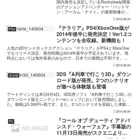
時期は2015年に延期の模様
国内発売も決定しているRocksteady開発
のアクションアドベンチャー『バットマ
ン：アーカム・ナイト』の最新映像が公
開されました。今回はゲーム中でバット
2014.06.04
マンが搭乗するバットモービルの戦闘形
態を紹介する映像です。分厚い鉄板をも
『テラリア』PS4/XboxOne版が
PS4
貫通する「60...
2014年後半に発売決定！Ver1.2コ
ンテンツを全収録。新機能も！
人気の2Dサンドボックスアクション『テラリア』がPS4とXboxOne
でもリリース決定。発売時期は2014年後半が予定されています。現
時点においては海外発表のみなので、日本での展開は不明です。
PS4/XboxOne版は、大型アップデート1....
2014.06.04
3DS『A列車で行こう3D』ダウン
未分類
ロード版が発売。2つのシナリオ
が遊べる体験版も登場
アートディンクは本日6月4日、3DS用ソフト『A列車で行こう3D』の
ダウンロード版をニンテンドーeショップにおいて販売開始しまし
た。価格は5,300円+税です。また、2つのシナリオを収録した体験版
も登場。体験版のセーブデータは製品版へと引き...
2014.06.04
『コール オブ デューティ アドバ
PC
ンスド・ウォーフェア』字幕版の
11月13日発売がスクエニより正
式発表