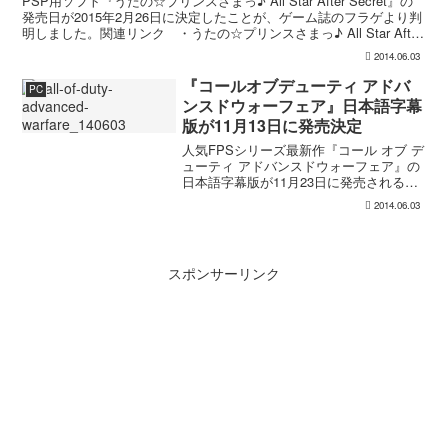
PSP用ソフト『うたの☆プリンスさまっ♪ All Star After Secret』の
発売日が2015年2月26日に決定したことが、ゲーム誌のフラゲより判
明しました。関連リンク ・うたの☆プリンスさまっ♪ All Star After
S...
2014.06.03
『コールオブデューティ アドバ
PC
ンスドウォーフェア』日本語字幕
版が11月13日に発売決定
人気FPSシリーズ最新作『コール オブ デ
ューティ アドバンスドウォーフェア』の
日本語字幕版が11月23日に発売されるこ
とが、ゲーム誌のフラゲより明らかとな
2014.06.03
りました。対応プラットフォームは
PS4/PS3/XboxOne/Xbox360/PC...
スポンサーリンク