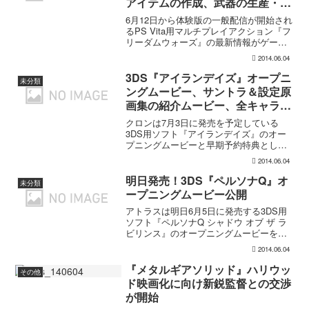
アイテムの作成、武器の生産・強
化・改良などが行えるプラントの
6月12日から体験版の一般配信が開始され
詳細
るPS Vita用マルチプレイアクション『フ
リーダムウォーズ』の最新情報がゲーム
誌のフラゲより明らかとなりました。フ
2014.06.04
リーダムウォーズ 最新情報アクセサリの
略奪についてアクセサリがアブダクター
3DS『アイランデイズ』オープニ
未分類
に捕らわれ...
ングムービー、サントラ＆設定原
画集の紹介ムービー、全キャラサ
ンプルボイス公開
クロンは7月3日に発売を予定している
3DS用ソフト『アイランデイズ』のオー
プニングムービーと早期予約特典として
付属するスペシャルサウンドトラック＆
2014.06.04
設定原画の紹介ムービーを公開しまし
た。スペシャルサウンドトラック＆設定
明日発売！3DS『ペルソナQ』オ
未分類
原画集概要「Island...
ープニングムービー公開
アトラスは明日6月5日に発売する3DS用
ソフト『ペルソナQ シャドウ オブ ザ ラ
ビリンス』のオープニングムービーを公
開しました。関連リンク ・ペルソナQ
2014.06.04
シャドウ オブ ザ ラビリンス 公式サイト
『メタルギアソリッド』ハリウッ
その他
ド映画化に向け新鋭監督との交渉
が開始