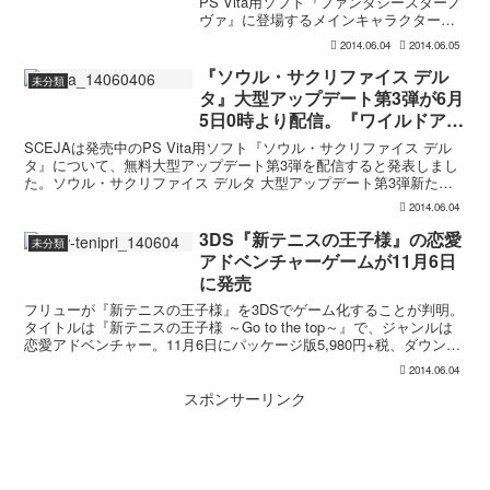
PS Vita用ソフト『ファンタシースターノ
ヴァ』に登場するメインキャラクターた
ちの画像とゲーム画面が公開されていま
2014.06.04
2014.06.05
す。PSNOVA
pic.twitter.com/6RxuVkKhUg— カズ (@...
『ソウル・サクリファイス デル
未分類
タ』大型アップデート第3弾が6月
5日0時より配信。『ワイルドアー
ムズ』コラボアイテムを収録
SCEJAは発売中のPS Vita用ソフト『ソウル・サクリファイス デル
タ』について、無料大型アップデート第3弾を配信すると発表しまし
た。ソウル・サクリファイス デルタ 大型アップデート第3弾新たな
ストーリークエスト「死神の憂鬱」秘密結社ア...
2014.06.04
3DS『新テニスの王子様』の恋愛
未分類
アドベンチャーゲームが11月6日
に発売
フリューが『新テニスの王子様』を3DSでゲーム化することが判明。
タイトルは『新テニスの王子様 ～Go to the top～』で、ジャンルは
恋愛アドベンチャー。11月6日にパッケージ版5,980円+税、ダウンロ
ード版5,695円+税で発売予...
2014.06.04
スポンサーリンク