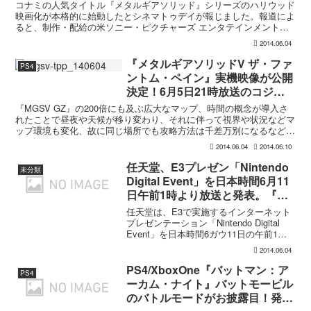
コナミの人気タイトル『メタルギアソリッド』シリーズのハリウッド
映画化が本格的に始動したとシネマトゥデイが報じました。報道によ
ると、制作・配給の米ソニー・ピクチャーズ エンタテインメント
は、TVシリーズを中心に活躍しており、昨年公開の映画『ザ...
2014.06.04
『メタルギアソリッドV ザ・ファ
PS4
ントム・ペイン』実機映像が公開
決定！6月5日21時放送のコジス
テで
『MGSV GZ』の200倍にも及ぶ広大なマップ、時間の概念が導入さ
れたことで昼夜や天候が移り変わり、それに伴って視界や状況などマ
ップ環境も変化、故に同じ場所でも攻略方法は千差万別になるなど、
ワクワクする要素満載の『メタルギアソリッドV ザ...
2014.06.04
2014.06.10
任天堂、E3プレゼン「Nintendo
未分類
Digital Event」を日本時間6月11
日午前1時より放送と発表。『ス
マブラWiiU』の大会中継も決定
任天堂は、E3で実施するインターネット
プレゼンテーション「Nintendo Digital
Event」を日本時間6ガウ11日の午前1時
から、任天堂ホームページやニコニコ生
2014.06.04
放送等で放送すると発表しました。また
同日午前8時からは、同じくE3で...
PS4/XboxOne『バットマン：ア
PS4
ーカム・ナイト』バットモービル
のバトルモードがお披露目！発売