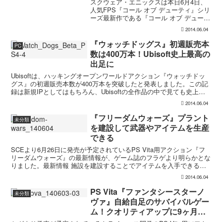
スクウェア・エニックスは本日6月4日、
人気FPS『コール オブ デューティ』シリ
ーズ最新作である『コール オブ デューテ
ィ アドバンスド・ウォーフェア』の日本
2014.06.04
発売を正式に発表しました。
PS4/PS3/XboxOne/Xbox360/PCを対...
『ウォッチドッグス』初週販売本
PC
数は400万本！Ubisoft史上最高の
出足に
Ubisoftは、ハッキングオープンワールドアクション『ウォッチドッ
グス』の初週販売本数が400万本を突破したと発表しました。この記
録は新規IPとしてはもちろん、Ubisoftの全作品の中で見ても史上最
高の初週売上となっています。関連リンク...
2014.06.04
『フリーダムウォーズ』プラント
未分類
を建設して武器やアイテムを生産
できる
SCEより6月26日に発売が予定されているPS Vita用アクション『フ
リーダムウォーズ』の最新情報が、ゲーム誌のフラゲより明らかとな
りました。最新情報 施設を建設することでアイテムを入手できるよ
うになる。 天獄アブダクター「ディオーネ」は...
2014.06.04
PS Vita『ファンタシースターノ
未分類
ヴァ』自給自足のサバイバルゲー
ム！クオリティアップに9ヶ月か
けていた事実も明らかに！