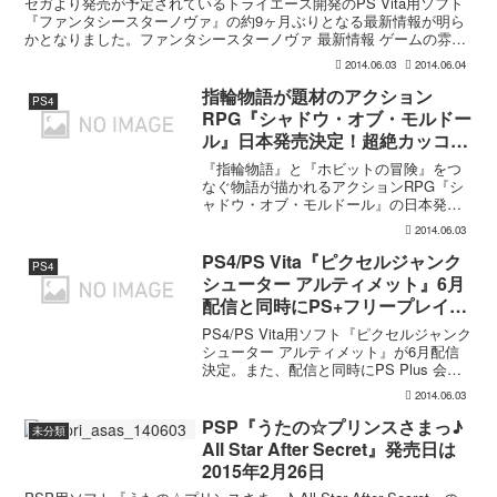
セガより発売が予定されているトライエース開発のPS Vita用ソフト
『ファンタシースターノヴァ』の約9ヶ月ぶりとなる最新情報が明ら
かとなりました。ファンタシースターノヴァ 最新情報 ゲームの雰囲
気は初代『PSO』に近い。 武器・防具、そして...
2014.06.03
2014.06.04
指輪物語が題材のアクション
PS4
RPG『シャドウ・オブ・モルドー
ル』日本発売決定！超絶カッコイ
イアクションと優れたリプレイ性
『指輪物語』と『ホビットの冒険』をつ
に注目
なぐ物語が描かれるアクションRPG『シ
ャドウ・オブ・モルドール』の日本発売
が決定したことが、ゲーム誌のフラゲよ
2014.06.03
り明らかとなりました。発売時期は2014
年（海外発売日である10月7日から、あま
PS4/PS Vita『ピクセルジャンク
PS4
り間をおかず発...
シューター アルティメット』6月
配信と同時にPS+フリープレイ
に。クロスバイ対応
PS4/PS Vita用ソフト『ピクセルジャンク
シューター アルティメット』が6月配信
決定。また、配信と同時にPS Plus 会員
向けに“フリープレイ”として提供されるこ
2014.06.03
とや、クロスバイに対応することが明ら
かとなっています。『ピクセルジャン...
PSP『うたの☆プリンスさまっ♪
未分類
All Star After Secret』発売日は
2015年2月26日