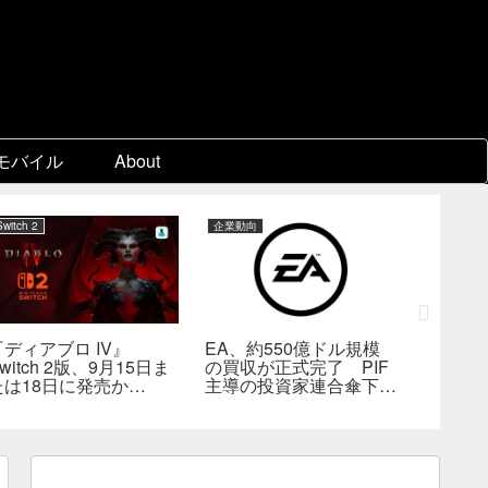
モバイル
About
Switch 2
企業動向
PC
『ディアブロ IV』
EA、約550億ドル規模
ゲーム
witch 2版、9月15日ま
の買収が正式完了 PIF
『Beast 
たは18日に発売か
主導の投資家連合傘下で
Reinca
―billbil-kun氏が価
非公開企業に
メタスコ
格・販売形態も独自入手
戦闘は
の“ボス
満