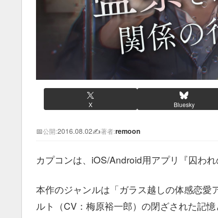
X
Bluesky
📅
2016.08.02
✍️
remoon
公開:
著者:
カプコンは、iOS/Android用アプリ『
本作のジャンルは「ガラス越しの体感恋愛
ルト（CV：梅原裕一郎）の閉ざされた記