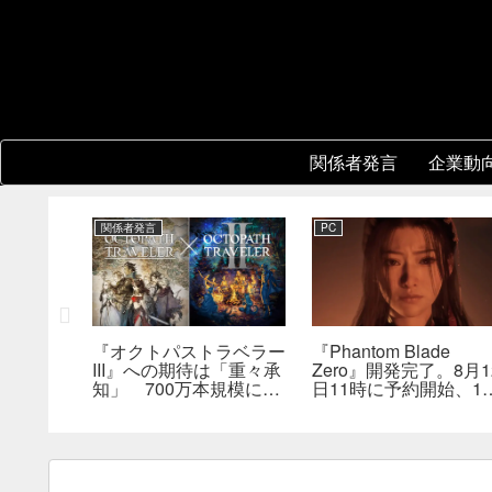
関係者発言
企業動
関係者発言
PC
レーショ
『オクトパストラベラー
『Phantom Blade
版はまだ
III』への期待は「重々承
Zero』開発完了。8月1
は何らか
知」 700万本規模に成
日11時に予約開始、11
を実現で
長、「やるとしたらとこ
分の新トレーラーも公
とんやりたい」と浅野智
へ
也氏