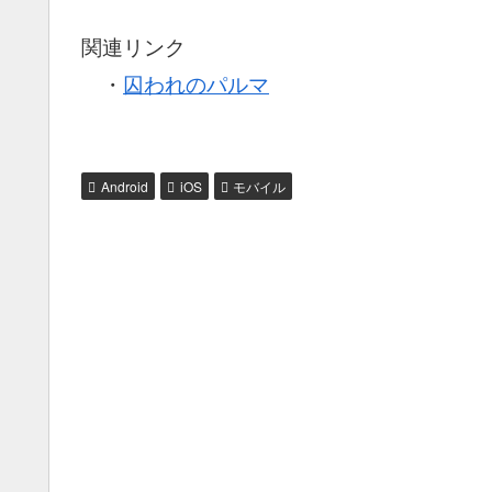
関連リンク
・
囚われのパルマ
Android
iOS
モバイル