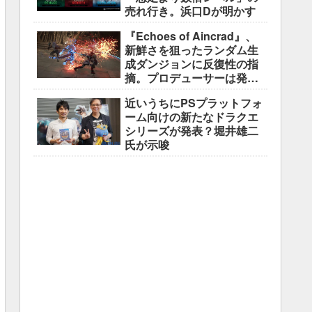
売れ行き。浜口Dが明かす
『Echoes of Aincrad』、
新鮮さを狙ったランダム生
成ダンジョンに反復性の指
摘。プロデューサーは発売
前に採用理由を説明
近いうちにPSプラットフォ
ーム向けの新たなドラクエ
シリーズが発表？堀井雄二
氏が示唆