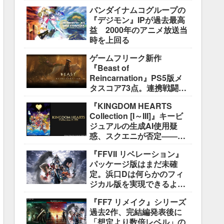
盛り込むのは極めて困難と
バンダイナムコグループの
説明
『デジモン』IPが過去最高
益 2000年のアニメ放送当
時を上回る
ゲームフリーク新作
『Beast of
Reincarnation』PS5版メ
タスコア73点。連携戦闘は
好評も、後半の“ボス再戦続
『KINGDOM HEARTS
き”には不満
Collection [I～III]』キービ
ジュアルの生成AI使用疑
惑、スクエニが否定――不
自然な描写は「人為的ミ
『FFVII リベレーション』
ス」
パッケージ版はまだ未確
定。浜口Dは何らかのフィ
ジカル版を実現できるよう
調整中
『FF7 リメイク』シリーズ
過去2作、完結編発表後に
「想定より数倍レベル」の