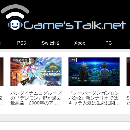
向
PS5
Switch 2
Xbox
PC
関係者発言
PC
バンダイナムコグループ
『スーパーダンガンロン
2
の『デジモン』IPが過去
パ2×2』新シナリオでは
S
最高益 2000年のアニ
キャラ人気は生死に関係
開
メ放送当時を上回る
なし――小高氏「誰が死
―
んでもヘイトメールは送
らないで」