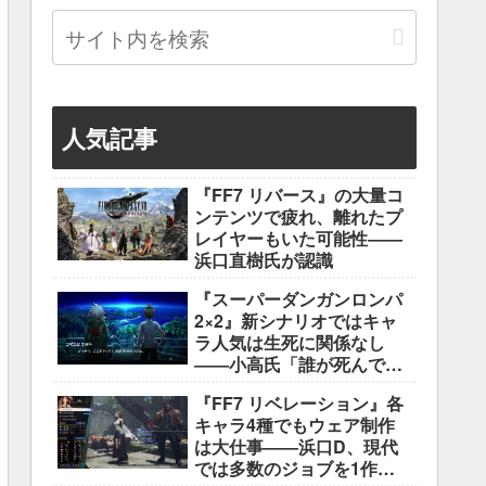
人気記事
『FF7 リバース』の大量コ
ンテンツで疲れ、離れたプ
レイヤーもいた可能性――
浜口直樹氏が認識
『スーパーダンガンロンパ
2×2』新シナリオではキャ
ラ人気は生死に関係なし
――小高氏「誰が死んでも
ヘイトメールは送らない
『FF7 リベレーション』各
で」
キャラ4種でもウェア制作
は大仕事――浜口D、現代
では多数のジョブを1作に