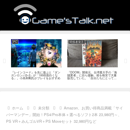
PC
関係者発言
PS
狙っ
『レインコード』を先に遊ぶと『ダン
『DOOM』開発元、台湾最大手の「海
『G
性の
ガンロンパ2×2』が「100倍面白くな
賊業者」に自ら接触、箱を格安で大量
的な
採用
る」。小高和剛氏がプレイをおすすめ
販売していた。「自分たちにとっては
にど
流通だった」
ホーム
未分類
Amazon、お買い得商品満載「サイ
バーマンデー」開始！PS4/Pro本体＋選べるソフト2本 23,980円～、
PS VR＋みんゴルVR＋PS Moveセット 32,980円など