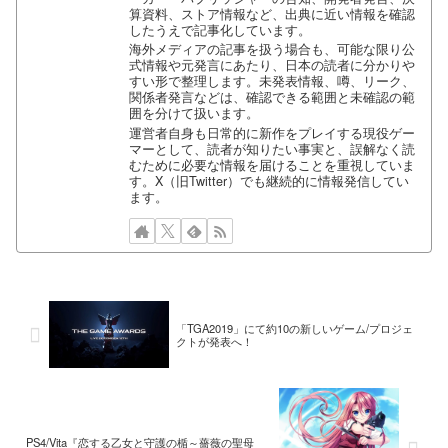
算資料、ストア情報など、出典に近い情報を確認
したうえで記事化しています。
海外メディアの記事を扱う場合も、可能な限り公
式情報や元発言にあたり、日本の読者に分かりや
すい形で整理します。未発表情報、噂、リーク、
関係者発言などは、確認できる範囲と未確認の範
囲を分けて扱います。
運営者自身も日常的に新作をプレイする現役ゲー
マーとして、読者が知りたい事実と、誤解なく読
むために必要な情報を届けることを重視していま
す。X（旧Twitter）でも継続的に情報発信してい
ます。
「TGA2019」にて約10の新しいゲーム/プロジェ
クトが発表へ！
PS4/Vita『恋する乙女と守護の楯～薔薇の聖母