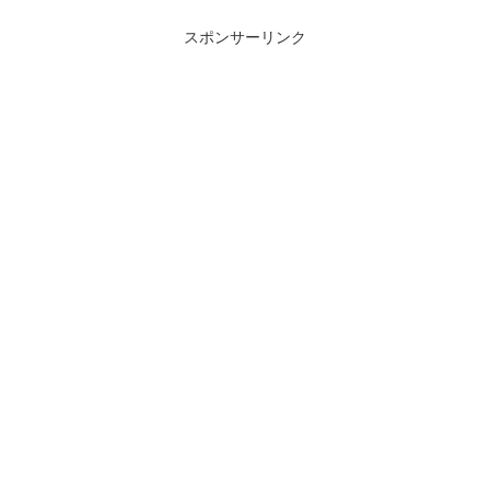
ーモデルなども含めて、すべて一から作
り直しているという...
スポンサーリンク