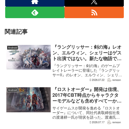
関連記事
『ラングリッサー：剣の海』レオ
Android
ン、エルウィン、シェリーはゲス
ト出演ではない。新たな物語で重
要な役割を担う
『ラングリッサー：剣の海』のゲームプ
レイトレーラーに登場した『ラングリッ
サーII』のレオン、エルウィン、シェリー
は、単なるファンサービスやゲスト出演
2026.07.22
remoon
にとどまらず、新たな物語で重要な役割
を担う。ファミ通のメールインタビュー
『ロストオーダー』開発は佳境、
Android
で本作のプロデューサ...
2017年CBT時点からキャラクタ
ーモデルなども含めすべて一から
作り直し
サイゲームスが開発を進める『ロストオ
ーダー』について、同社代表取締役社長
の渡邊耕一氏が現状を語った。渡邊氏に
よれば、開発はいままさに佳境を迎えて
2026.07.17
remoon
おり、2017年のCBT時点からキャラクタ