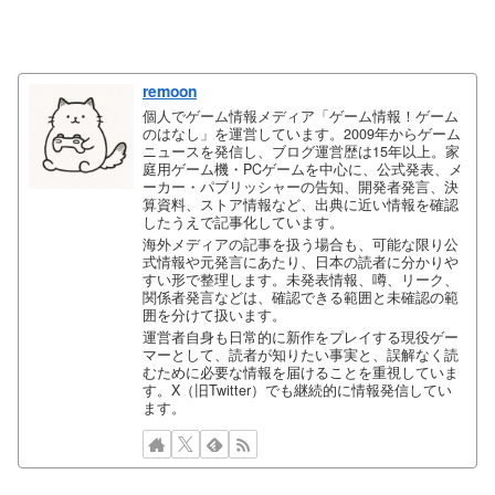
remoon
個人でゲーム情報メディア「ゲーム情報！ゲーム
のはなし」を運営しています。2009年からゲーム
ニュースを発信し、ブログ運営歴は15年以上。家
庭用ゲーム機・PCゲームを中心に、公式発表、メ
ーカー・パブリッシャーの告知、開発者発言、決
算資料、ストア情報など、出典に近い情報を確認
したうえで記事化しています。
海外メディアの記事を扱う場合も、可能な限り公
式情報や元発言にあたり、日本の読者に分かりや
すい形で整理します。未発表情報、噂、リーク、
関係者発言などは、確認できる範囲と未確認の範
囲を分けて扱います。
運営者自身も日常的に新作をプレイする現役ゲー
マーとして、読者が知りたい事実と、誤解なく読
むために必要な情報を届けることを重視していま
す。X（旧Twitter）でも継続的に情報発信してい
ます。