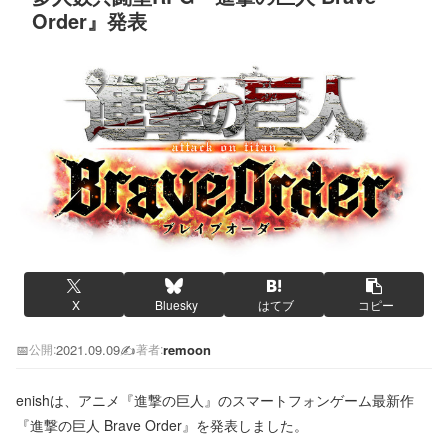
Order』発表
X
Bluesky
はてブ
コピー
📅
2021.09.09
✍️
remoon
公開:
著者:
enishは、アニメ『進撃の巨人』のスマートフォンゲーム最新作
『進撃の巨人 Brave Order』を発表しました。