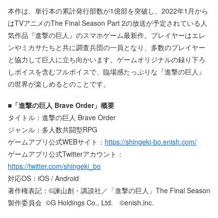
本作は、単行本の累計発行部数が1億部を突破し、2022年1月から
はTVアニメのThe Final Season Part 2の放送が予定されている人
気作品『進撃の巨人』のスマホゲーム最新作。プレイヤーはエレ
ンやミカサたちと共に調査兵団の一員となり、多数のプレイヤー
と協力して巨人に立ち向かいます。ゲームオリジナルの録り下ろ
しボイスを含むフルボイスで、臨場感たっぷりな『進撃の巨人』
の世界が楽しめるとのことです。
■「進撃の巨人 Brave Order」概要
タイトル：進撃の巨人 Brave Order
ジャンル：多人数共闘型RPG
ゲームアプリ公式WEBサイト：
https://shingeki-bo.enish.com/
ゲームアプリ公式Twitterアカウント：
https://twitter.com/shingeki_bo
対応OS：iOS / Android
著作権表記：©諫山創・講談社／「進撃の巨人」The Final Season
製作委員会 ©G Holdings Co., Ltd. ©enish,inc.