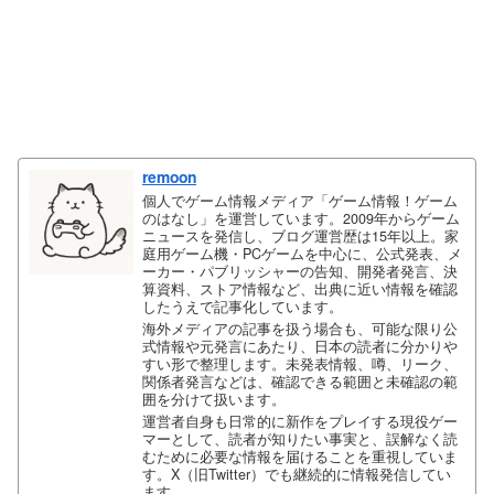
remoon
個人でゲーム情報メディア「ゲーム情報！ゲーム
のはなし」を運営しています。2009年からゲーム
ニュースを発信し、ブログ運営歴は15年以上。家
庭用ゲーム機・PCゲームを中心に、公式発表、メ
ーカー・パブリッシャーの告知、開発者発言、決
算資料、ストア情報など、出典に近い情報を確認
したうえで記事化しています。
海外メディアの記事を扱う場合も、可能な限り公
式情報や元発言にあたり、日本の読者に分かりや
すい形で整理します。未発表情報、噂、リーク、
関係者発言などは、確認できる範囲と未確認の範
囲を分けて扱います。
運営者自身も日常的に新作をプレイする現役ゲー
マーとして、読者が知りたい事実と、誤解なく読
むために必要な情報を届けることを重視していま
す。X（旧Twitter）でも継続的に情報発信してい
ます。