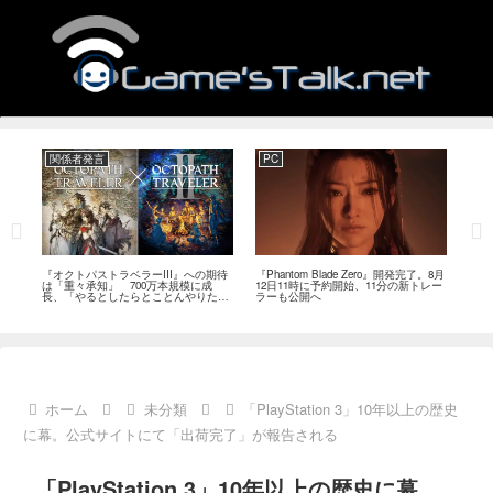
関係者発言
PC
関
ージ
『オクトパストラベラーIII』への期待
『Phantom Blade Zero』開発完了。8月
バン
のフ
は「重々承知」 700万本規模に成
12日11時に予約開始、11分の新トレー
ン』
中
長、「やるとしたらとことんやりた
ラーも公開へ
放送
い」と浅野智也氏
ホーム
未分類
「PlayStation 3」10年以上の歴史
に幕。公式サイトにて「出荷完了」が報告される
「PlayStation 3」10年以上の歴史に幕。