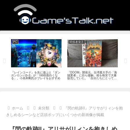
PC
関係者発言
PS
狙っ
『レインコード』を先に遊ぶと『ダン
『DOOM』開発元、台湾最大手の「海
『G
性の
ガンロンパ2×2』が「100倍面白くな
賊業者」に自ら接触、箱を格安で大量
的な
採用
る」。小高和剛氏がプレイをおすすめ
販売していた。「自分たちにとっては
にど
流通だった」
ホーム
未分類
『閃の軌跡II』アリサがリィンを抱
きしめるシーンなど店頭ポップにいくつかの新画像が掲載
『閃の軌跡II』アリサがリィンを抱きしめ