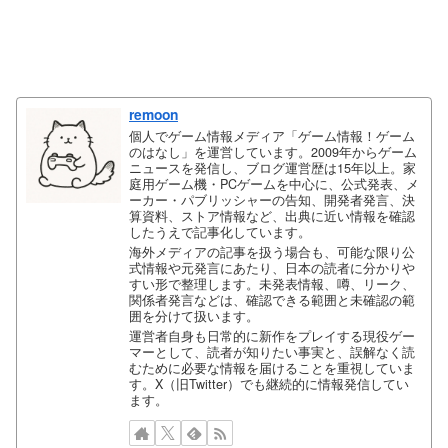
remoon
個人でゲーム情報メディア「ゲーム情報！ゲーム
のはなし」を運営しています。2009年からゲーム
ニュースを発信し、ブログ運営歴は15年以上。家
庭用ゲーム機・PCゲームを中心に、公式発表、メ
ーカー・パブリッシャーの告知、開発者発言、決
算資料、ストア情報など、出典に近い情報を確認
したうえで記事化しています。
海外メディアの記事を扱う場合も、可能な限り公
式情報や元発言にあたり、日本の読者に分かりや
すい形で整理します。未発表情報、噂、リーク、
関係者発言などは、確認できる範囲と未確認の範
囲を分けて扱います。
運営者自身も日常的に新作をプレイする現役ゲー
マーとして、読者が知りたい事実と、誤解なく読
むために必要な情報を届けることを重視していま
す。X（旧Twitter）でも継続的に情報発信してい
ます。