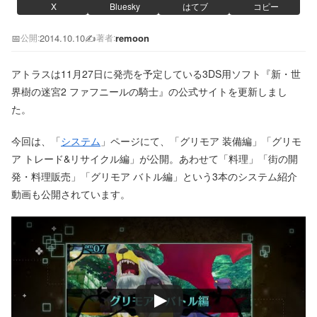
X
Bluesky
はてブ
コピー
📅
2014.10.10
✍️
remoon
公開:
著者:
アトラスは11月27日に発売を予定している3DS用ソフト『新・世
界樹の迷宮2 ファフニールの騎士』の公式サイトを更新しまし
た。
今回は、「
システム
」ページにて、「グリモア 装備編」「グリモ
ア トレード&リサイクル編」が公開。あわせて「料理」「街の開
発・料理販売」「グリモア バトル編」という3本のシステム紹介
動画も公開されています。