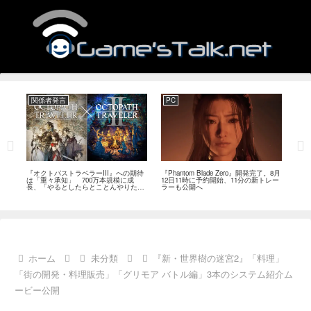
関係者発言
PC
関
ージ
『オクトパストラベラーIII』への期待
『Phantom Blade Zero』開発完了。8月
バン
のフ
は「重々承知」 700万本規模に成
12日11時に予約開始、11分の新トレー
ン』
中
長、「やるとしたらとことんやりた
ラーも公開へ
放送
い」と浅野智也氏
ホーム
未分類
『新・世界樹の迷宮2』「料理」
「街の開発・料理販売」「グリモア バトル編」3本のシステム紹介ム
ービー公開