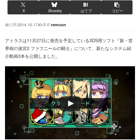
X
Bluesky
はてブ
コピー
📅
2014.10.17
✍️
remoon
公開:
著者:
アトラスは11月27日に発売を予定している3DS用ソフト『新・世
界樹の迷宮2 ファフニールの騎士』について、新たなシステム紹
介動画3本を公開しました。