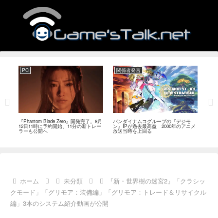
PC
関係者発言
PC
MI
『Phantom Blade Zero』開発完了。8月
バンダイナムコグループの『デジモ
『ス
。双
12日11時に予約開始、11分の新トレー
ン』IPが過去最高益 2000年のアニメ
ナリ
ラーも公開へ
放送当時を上回る
し―
ール
ホーム
未分類
『新・世界樹の迷宮2』「クラシッ
クモード」「グリモア：装備編」「グリモア：トレード＆リサイクル
編」3本のシステム紹介動画が公開