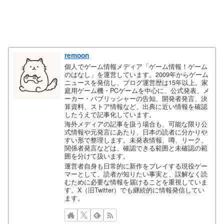
remoon
個人でゲーム情報メディア「ゲーム情報！ゲーム
のはなし」を運営しています。2009年からゲーム
ニュースを発信し、ブログ運営歴は15年以上。家
庭用ゲーム機・PCゲームを中心に、公式発表、メ
ーカー・パブリッシャーの告知、開発者発言、決
算資料、ストア情報など、出典に近い情報を確認
したうえで記事化しています。
海外メディアの記事を扱う場合も、可能な限り公
式情報や元発言にあたり、日本の読者に分かりや
すい形で整理します。未発表情報、噂、リーク、
関係者発言などは、確認できる範囲と未確認の範
囲を分けて扱います。
運営者自身も日常的に新作をプレイする現役ゲー
マーとして、読者が知りたい事実と、誤解なく読
むために必要な情報を届けることを重視していま
す。X（旧Twitter）でも継続的に情報発信してい
ます。