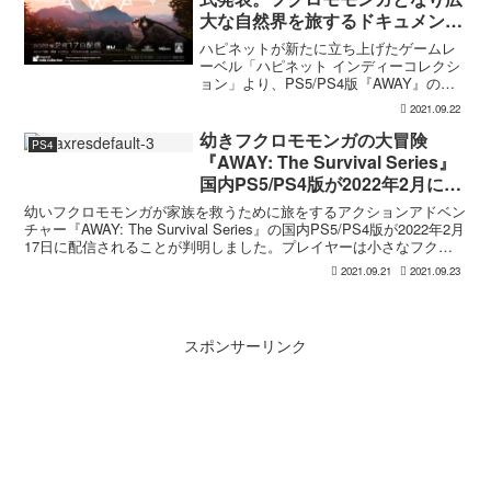
大な自然界を旅するドキュメンタ
リー風サバイバルアクションアド
ハピネットが新たに立ち上げたゲームレ
ベンチャー
ーベル「ハピネット インディーコレクシ
ョン」より、PS5/PS4版『AWAY』の日
本発売が正式発表されました。発売日は
2021.09.22
2022年2月17日。価格は通常版が2,178
円、デジタルデラックス版が3,278円（...
幼きフクロモモンガの大冒険
PS4
『AWAY: The Survival Series』
国内PS5/PS4版が2022年2月にリ
リースへ
幼いフクロモモンガが家族を救うために旅をするアクションアドベン
チャー『AWAY: The Survival Series』の国内PS5/PS4版が2022年2月
17日に配信されることが判明しました。プレイヤーは小さなフクロ
モモンガとなり、木...
2021.09.21
2021.09.23
スポンサーリンク