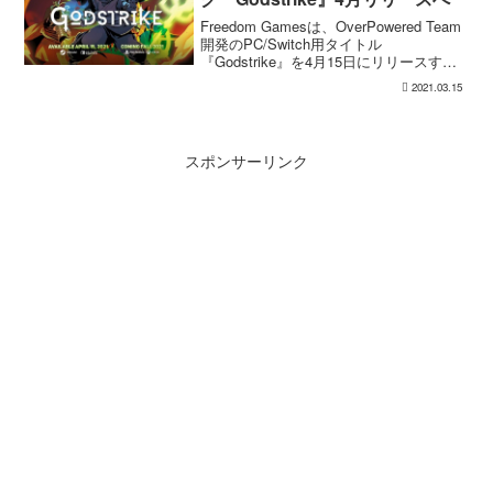
Freedom Gamesは、OverPowered Team
開発のPC/Switch用タイトル
『Godstrike』を4月15日にリリースする
と発表しました。秋にはPS/Xboxでもリ
2021.03.15
リース予定。本作はボスラッシュ型の弾
幕ツインスティッ...
スポンサーリンク