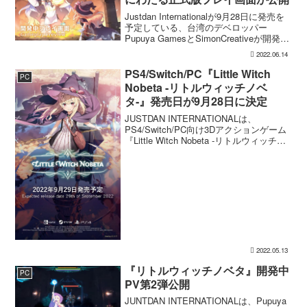
Justdan Internationalが9月28日に発売を
予定している、台湾のデベロッパー
Pupuya GamesとSimonCreativeが開発を
手掛ける『リトルウィッチノベタ』
2022.06.14
（PS4/Switch/PC）の正式版プレイ動画
が公開...
PS4/Switch/PC『Little Witch
PC
Nobeta -リトルウィッチノベ
タ-』発売日が9月28日に決定
JUSTDAN INTERNATIONALは、
PS4/Switch/PC向け3Dアクションゲーム
『Little Witch Nobeta -リトルウィッチノ
ベタ-』を9月28日に発売すると発表しま
した。価格は通常版5,000円、豪華限定版
1...
2022.05.13
『リトルウィッチノベタ』開発中
PC
PV第2弾公開
JUNTDAN INTERNATIONALは、Pupuya