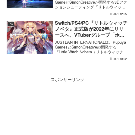
GameとSimonCreativeが開発する3Dアク
ションシューティング『リトルウィッチ
ノベタ』（PS4/Switch/Steam）の開発中
2021.12.25
PV第2弾を公開しました。
Switch/PS4/PC『リトルウィッチ
PC
ノベタ』正式版が2022年にリリ
ースへ。VTuberグループ「ホロ
ライブ」白上フブキ、白銀ノエ
JUSTDAN INTERNATIONALは、Pupuya
ル、尾丸ポルカがボスの声優を担
GamesとSimonCreativeの開発する
『Little Witch Nobeta（リトルウィッチノ
当 ─ TGSトレーラー公開
ベタ）』（Switch/PS4/PC）正式版を
2021.10.02
2022年に発売すると発表し...
スポンサーリンク