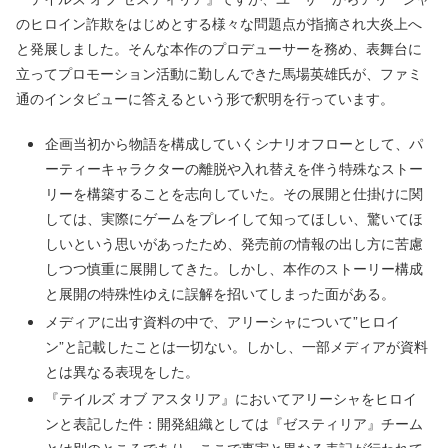
のヒロイン詐欺をはじめとする様々な問題点が指摘され大炎上へ
と発展しました。そんな本作のプロデューサーを務め、表舞台に
立ってプロモーション活動に勤しんできた馬場英雄氏が、ファミ
通のインタビューに答えるという形で釈明を行っています。
企画当初から物語を構成していくシナリオフローとして、パ
ーティーキャラクターの離脱や入れ替えを伴う特殊なストー
リーを構築することを志向していた。その展開と仕掛けに関
しては、実際にゲームをプレイして知ってほしい、驚いてほ
しいという思いがあったため、発売前の情報の出し方に苦慮
しつつ慎重に展開してきた。しかし、本作のストーリー構成
と展開の特殊性ゆえに誤解を招いてしまった面がある。
メディアに出す資料の中で、アリーシャについて”ヒロイ
ン”と記載したことは一切ない。しかし、一部メディアが資料
とは異なる表現をした。
『テイルズ オブ アスタリア』においてアリーシャをヒロイ
ンと表記した件：開発組織としては『ゼスティリア』チーム