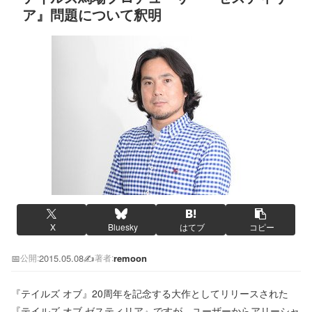
ア』問題について釈明
X
Bluesky
はてブ
コピー
📅
2015.05.08
✍️
remoon
公開:
著者:
『テイルズ オブ』20周年を記念する大作としてリリースされた
『テイルズ オブ ゼスティリア』ですが、ユーザーからアリーシャ