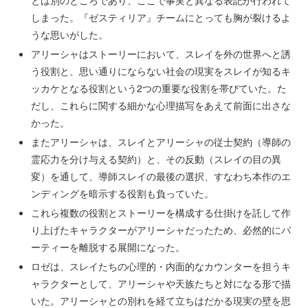
とは別のところであり、ここで事実と異なる表記が行われて
しまった。『ゼスティリア』チームにとっても胸が裂けるよ
うな思いがした。
アリーシャはストーリーにおいて、スレイを外の世界へと誘
う役割と、思い通りにならない社会の現実をスレイが知るキ
ッカケとなる役割という2つの重要な役割を帯びていた。た
だし、これらに関する細かな心理描写をあえて前面に出さな
かった。
またアリーシャは、スレイとアリーシャの従士契約（導師の
霊応力を分け与える契約）と、その反動（スレイの目の異
変）を通して、導師スレイの最後の選択、すなわち本作のエ
ンディングを暗示する役割も負っていた。
これら複数の役割とストーリーを構成する仕掛けを託して作
り上げたキャラクターがアリーシャだったため、必然的にパ
ーティーを離脱する展開になった。
ロゼは、スレイたちの心理的・内面的なカウンターを担うキ
ャラクターとして、アリーシャや天族たちと対になる形で描
いた。アリーシャとの別れを経て立ちはだかる現実の壁を思