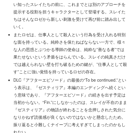
い知ったスレイたちの前に、これまでとは別のアプローチを
提示する役割を担うキャラクターとして登場する。スレイた
ちはそんなロゼから新しい刺激を受けて再び前に踏み出して
いく。
またロゼは、仕事人として殺人という行為を受け入れる特別
な面を持っている。純粋さを保たねばならない一方で、様々
な人の思惑とぶつかる導師の使命は、純粋な”善なる者”では
果たせないという矛盾をはらんでいる。スレイの純真さだけ
では越えられない壁を打ち破るための鍵が、”仕事人として殺
す”ことに強い覚悟を持っているロゼの存在。
DLC『アフターエピソード』の最後の“To be continued.”とい
う表示は、『ゼスティリア』本編のエンディングへ続くとい
う意味であり、『アフターエピソード』の続きを出す予定は
当初からない。“Fin.”にしなかったのは、スレイが不在のまま
『ゼスティリア』の物語が終わることを念押しされた気分に
なりかねず読後感が良くないのではないかと懸念したため。
振り返ると小難しくナイーブに考えすぎてしまったのかもし
れない。