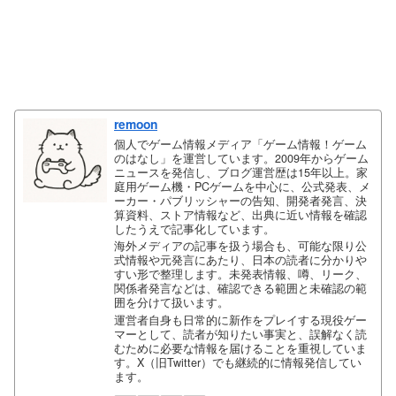
remoon
個人でゲーム情報メディア「ゲーム情報！ゲーム
のはなし」を運営しています。2009年からゲーム
ニュースを発信し、ブログ運営歴は15年以上。家
庭用ゲーム機・PCゲームを中心に、公式発表、メ
ーカー・パブリッシャーの告知、開発者発言、決
算資料、ストア情報など、出典に近い情報を確認
したうえで記事化しています。
海外メディアの記事を扱う場合も、可能な限り公
式情報や元発言にあたり、日本の読者に分かりや
すい形で整理します。未発表情報、噂、リーク、
関係者発言などは、確認できる範囲と未確認の範
囲を分けて扱います。
運営者自身も日常的に新作をプレイする現役ゲー
マーとして、読者が知りたい事実と、誤解なく読
むために必要な情報を届けることを重視していま
す。X（旧Twitter）でも継続的に情報発信してい
ます。