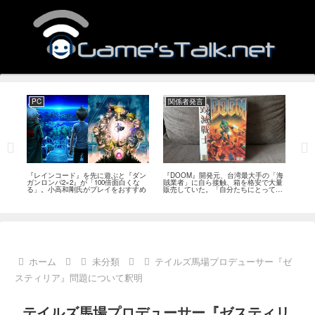
PC
関係者発言
PS
狙っ
『レインコード』を先に遊ぶと『ダン
『DOOM』開発元、台湾最大手の「海
『G
性の
ガンロンパ2×2』が「100倍面白くな
賊業者」に自ら接触、箱を格安で大量
的な
採用
る」。小高和剛氏がプレイをおすすめ
販売していた。「自分たちにとっては
にど
流通だった」
ホーム
未分類
テイルズ馬場プロデューサー『ゼ
スティリア』問題について釈明
テイルズ馬場プロデューサー『ゼスティリ