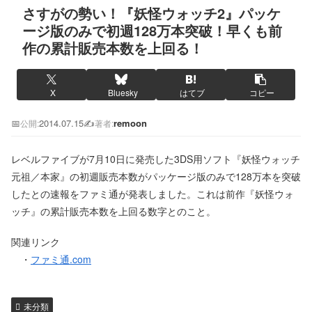
さすがの勢い！『妖怪ウォッチ2』パッケ
ージ版のみで初週128万本突破！早くも前
作の累計販売本数を上回る！
X
Bluesky
はてブ
コピー
📅
2014.07.15
✍️
remoon
公開:
著者:
レベルファイブが7月10日に発売した3DS用ソフト『妖怪ウォッチ
元祖／本家』の初週販売本数がパッケージ版のみで128万本を突破
したとの速報をファミ通が発表しました。これは前作『妖怪ウォ
ッチ』の累計販売本数を上回る数字とのこと。
関連リンク
・
ファミ通.com
未分類