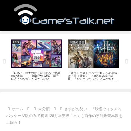
PS5
関係者発言
PC
ール
『GTA 6』の予約は「前例のない驚異
『オクトパストラベラーIII』への期待
『Ph
イク
的な水準」――Take-Two CEO「販売
は「重々承知」 700万本規模に成
12
80
にどうつながるか分からない」
長、「やるとしたらとことんやりた
ラー
評
い」と浅野智也氏
ホーム
未分類
さすがの勢い！『妖怪ウォッチ2』
パッケージ版のみで初週128万本突破！早くも前作の累計販売本数を
上回る！