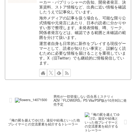
ーカー・パブリッシャーの告知、開発者発言、決
算資料、ストア情報など、出典に近い情報を確認
したうえで記事化しています。
海外メディアの記事を扱う場合も、可能な限り公
式情報や元発言にあたり、日本の読者に分かりや
すい形で整理します。未発表情報、噂、リーク、
関係者発言などは、確認できる範囲と未確認の範
囲を分けて扱います。
運営者自身も日常的に新作をプレイする現役ゲー
マーとして、読者が知りたい事実と、誤解なく読
むために必要な情報を届けることを重視していま
す。X（旧Twitter）でも継続的に情報発信してい
ます。
男性が一切登場しない百合系ミステリィ
ADV『FLOWERS』PS Vita/PSP版が10月9日に発
売予定
『俺の屍を越えてゆけ2』遠征や結魂といった他
プレイヤーとの交流要素を紹介するトレーラー