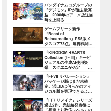
盛り込むのは極めて困難と
バンダイナムコグループの
説明
『デジモン』IPが過去最高
益 2000年のアニメ放送当
時を上回る
ゲームフリーク新作
『Beast of
Reincarnation』PS5版メ
タスコア73点。連携戦闘は
好評も、後半の“ボス再戦続
『KINGDOM HEARTS
き”には不満
Collection [I～III]』キービ
ジュアルの生成AI使用疑
惑、スクエニが否定――不
自然な描写は「人為的ミ
『FFVII リベレーション』
ス」
パッケージ版はまだ未確
定。浜口Dは何らかのフィ
ジカル版を実現できるよう
調整中
『FF7 リメイク』シリーズ
過去2作、完結編発表後に
「想定より数倍レベル」の