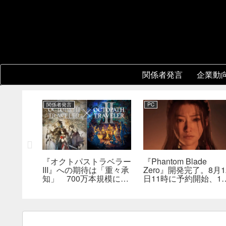
関係者発言
企業動
関係者発言
PC
レーショ
『オクトパストラベラー
『Phantom Blade
版はまだ
III』への期待は「重々承
Zero』開発完了。8月1
は何らか
知」 700万本規模に成
日11時に予約開始、11
を実現で
長、「やるとしたらとこ
分の新トレーラーも公
とんやりたい」と浅野智
へ
也氏