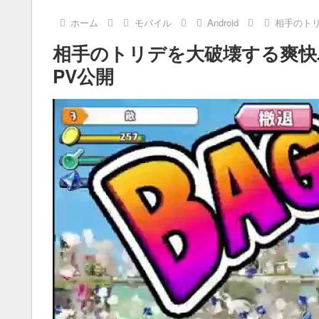
ホーム
モバイル
Android
相手のトリ
相手のトリデを大破壊する爽快バ
PV公開