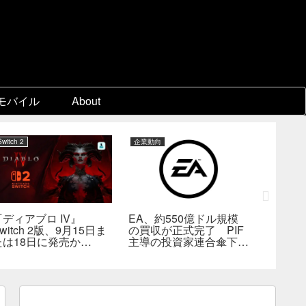
モバイル
About
Switch 2
企業動向
PC
『ディアブロ IV』
EA、約550億ドル規模
ゲーム
witch 2版、9月15日ま
の買収が正式完了 PIF
『Beast 
たは18日に発売か
主導の投資家連合傘下で
Reinca
―billbil-kun氏が価
非公開企業に
メタスコ
格・販売形態も独自入手
戦闘は
の“ボス
満