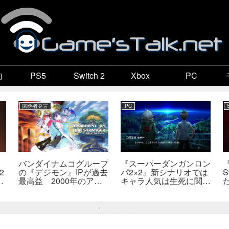
向
PS5
Switch 2
Xbox
PC
関係者発言
PC
バンダイナムコグループ
『スーパーダンガンロン
2
の『デジモン』IPが過去
パ2×2』新シナリオでは
S
最高益 2000年のアニ
キャラ人気は生死に関係
開
メ放送当時を上回る
なし――小高氏「誰が死
―
んでもヘイトメールは送
らないで」