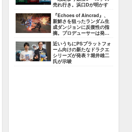
売れ行き。浜口Dが明かす
『Echoes of Aincrad』、
新鮮さを狙ったランダム生
成ダンジョンに反復性の指
摘。プロデューサーは発売
前に採用理由を説明
近いうちにPSプラットフォ
ーム向けの新たなドラクエ
シリーズが発表？堀井雄二
氏が示唆