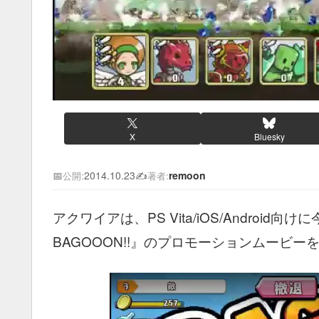
X
Bluesky
📅
2014.10.23
✍️
remoon
公開:
著者:
アクワイアは、PS Vita/iOS/Androi
BAGOOON!!』のプロモーションムービー