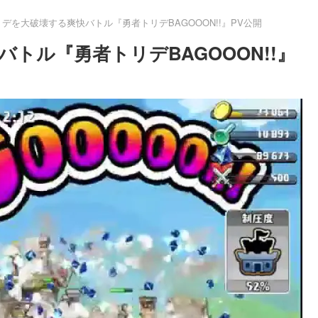
デを大破壊する爽快バトル『勇者トリデBAGOOON!!』PV公開
トル『勇者トリデBAGOOON!!』