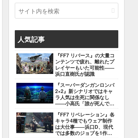
人気記事
『FF7 リバース』の大量コ
ンテンツで疲れ、離れたプ
レイヤーもいた可能性――
浜口直樹氏が認識
『スーパーダンガンロンパ
2×2』新シナリオではキャ
ラ人気は生死に関係なし
――小高氏「誰が死んでも
ヘイトメールは送らない
『FF7 リベレーション』各
で」
キャラ4種でもウェア制作
は大仕事――浜口D、現代
では多数のジョブを1作に