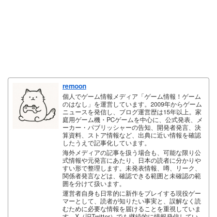
remoon
個人でゲーム情報メディア「ゲーム情報！ゲーム
のはなし」を運営しています。2009年からゲーム
ニュースを発信し、ブログ運営歴は15年以上。家
庭用ゲーム機・PCゲームを中心に、公式発表、メ
ーカー・パブリッシャーの告知、開発者発言、決
算資料、ストア情報など、出典に近い情報を確認
したうえで記事化しています。
海外メディアの記事を扱う場合も、可能な限り公
式情報や元発言にあたり、日本の読者に分かりや
すい形で整理します。未発表情報、噂、リーク、
関係者発言などは、確認できる範囲と未確認の範
囲を分けて扱います。
運営者自身も日常的に新作をプレイする現役ゲー
マーとして、読者が知りたい事実と、誤解なく読
むために必要な情報を届けることを重視していま
す。X（旧Twitter）でも継続的に情報発信してい