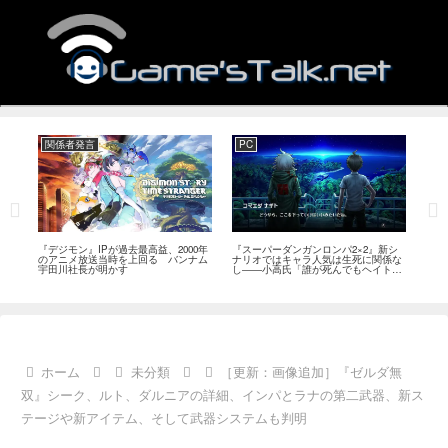
関係者発言
PC
Swi
発
『デジモン』IPが過去最高益、2000年
『スーパーダンガンロンパ2×2』新シ
『ディ
こと
のアニメ放送当時を上回る バンナム
ナリオではキャラ人気は生死に関係な
日また
題
宇田川社長が明かす
し――小高氏「誰が死んでもヘイトメ
が価
ールは送らないで」
ホーム
未分類
［更新：画像追加］『ゼルダ無
双』シーク、ルト、ダルニアの詳細、インパとラナの第二武器、新ス
テージや新アイテム、そして武器システムも判明