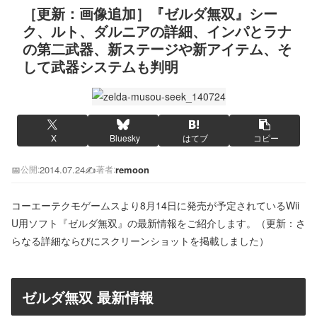
［更新：画像追加］『ゼルダ無双』シー
ク、ルト、ダルニアの詳細、インパとラナ
の第二武器、新ステージや新アイテム、そ
して武器システムも判明
X
Bluesky
はてブ
コピー
📅
2014.07.24
✍️
remoon
公開:
著者:
コーエーテクモゲームスより8月14日に発売が予定されているWii
U用ソフト『ゼルダ無双』の最新情報をご紹介します。（更新：さ
らなる詳細ならびにスクリーンショットを掲載しました）
ゼルダ無双 最新情報