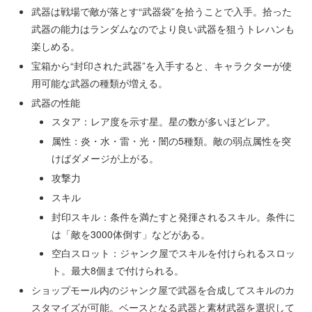
武器は戦場で敵が落とす“武器袋”を拾うことで入手。拾った
武器の能力はランダムなのでより良い武器を狙うトレハンも
楽しめる。
宝箱から“封印された武器”を入手すると、キャラクターが使
用可能な武器の種類が増える。
武器の性能
スタア：レア度を示す星。星の数が多いほどレア。
属性：炎・水・雷・光・闇の5種類。敵の弱点属性を突
けばダメージが上がる。
攻撃力
スキル
封印スキル：条件を満たすと発揮されるスキル。条件に
は「敵を3000体倒す」などがある。
空白スロット：ジャンク屋でスキルを付けられるスロッ
ト。最大8個まで付けられる。
ショップモール内のジャンク屋で武器を合成してスキルのカ
スタマイズが可能。ベースとなる武器と素材武器を選択して