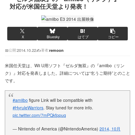
対応が米国任天堂より発表！
X
Bluesky
はてブ
コピー
📅
2014.10.22
✍️
remoon
公開:
著者:
米国任天堂は、Wii U用ソフト『ゼルダ無双』の『amiibo（リン
ク）』対応を発表しました。詳細については“乞うご期待”とのこと
です。
#amiibo
figure Link will be compatible with
#HyruleWarriors
. Stay tuned for more info.
pic.twitter.com/7mPQkfppuq
— Nintendo of America (@NintendoAmerica)
2014, 10月