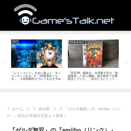
PC
関係者発言
PS
狙っ
『レインコード』を先に遊ぶと『ダン
『DOOM』開発元、台湾最大手の「海
『G
性の
ガンロンパ2×2』が「100倍面白くな
賊業者」に自ら接触、箱を格安で大量
的な
採用
る」。小高和剛氏がプレイをおすすめ
販売していた。「自分たちにとっては
にど
流通だった」
ホーム
未分類
『ゼルダ無双』の『amiibo（リン
ク）』対応が米国任天堂より発表！
『ゼルダ無双』の『amiibo（リンク）』