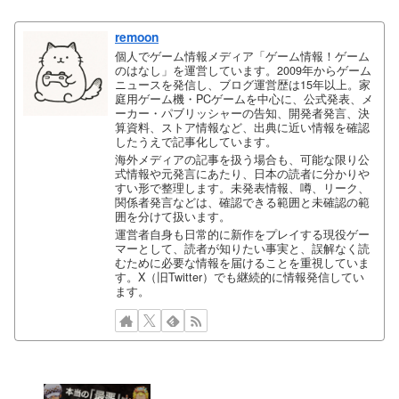
remoon
個人でゲーム情報メディア「ゲーム情報！ゲーム
のはなし」を運営しています。2009年からゲーム
ニュースを発信し、ブログ運営歴は15年以上。家
庭用ゲーム機・PCゲームを中心に、公式発表、メ
ーカー・パブリッシャーの告知、開発者発言、決
算資料、ストア情報など、出典に近い情報を確認
したうえで記事化しています。
海外メディアの記事を扱う場合も、可能な限り公
式情報や元発言にあたり、日本の読者に分かりや
すい形で整理します。未発表情報、噂、リーク、
関係者発言などは、確認できる範囲と未確認の範
囲を分けて扱います。
運営者自身も日常的に新作をプレイする現役ゲー
マーとして、読者が知りたい事実と、誤解なく読
むために必要な情報を届けることを重視していま
す。X（旧Twitter）でも継続的に情報発信してい
ます。