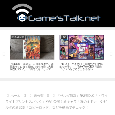
関係者発言
PS5
関
フィー
『DOOM』開発元、台湾最大手の「海
『GTA 6』の予約は「前例のない驚異
『オ
イド
賊業者」に自ら接触、箱を格安で大量
的な水準」――Take-Two CEO「販売
は「
ブレ
販売していた。「自分たちにとっては
にどうつながるか分からない」
長、
流通だった」
い」
ホーム
未分類
『ゼルダ無双』第2弾DLC「トワイ
ライトプリンセスパック」PVが公開！新キャラ「真のミドナ」やゼ
ルダの新武器「コピーロッド」などを動画でチェック！