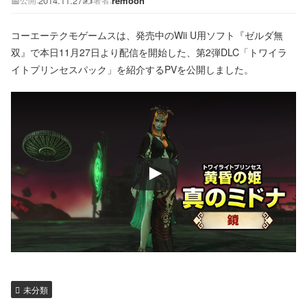
📅
2014.11.27
✍️
remoon
公開:
著者:
コーエーテクモゲームスは、発売中のWii U用ソフト『ゼルダ無
双』で本日11月27日より配信を開始した、第2弾DLC「トワイラ
イトプリンセスパック」を紹介するPVを公開しました。
未分類