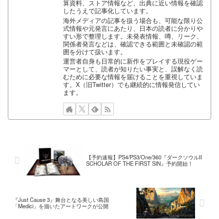
算資料、ストア情報など、出典に近い情報を確認
したうえで記事化しています。
海外メディアの記事を扱う場合も、可能な限り公
式情報や元発言にあたり、日本の読者に分かりや
すい形で整理します。未発表情報、噂、リーク、
関係者発言などは、確認できる範囲と未確認の範
囲を分けて扱います。
運営者自身も日常的に新作をプレイする現役ゲー
マーとして、読者が知りたい事実と、誤解なく読
むために必要な情報を届けることを重視していま
す。X（旧Twitter）でも継続的に情報発信してい
ます。
【予約速報】PS4/PS3/One/360『ダークソウルII
SCHOLAR OF THE FIRST SIN』予約開始！
『Just Cause 3』舞台となる美しい島国
「Medici」を描いたアートワークが公開