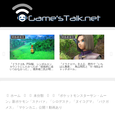
関係者発言
関係者発言
関
作、
『ドラクエ8』PS2版、シンボルエン
『ドラクエ11』主人公、歴代で「いち
『ド
ベ
カウントにしたかったが「技術的に追
ばん難産」 鳥山明氏と「5～6回はキ
プか
いつかなかった」。堀井雄二氏が明か
ャッチボール」
に挑
す
ホーム
未分類
『ポケットモンスターサン・ムー
ン』新ポケモン「スナバァ」「シロデスナ」「ヌイコグマ」「バクガ
メス」「マケンカニ」公開！動画あり