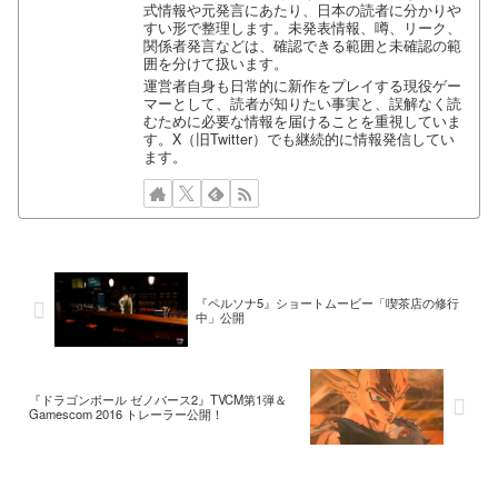
式情報や元発言にあたり、日本の読者に分かりや
すい形で整理します。未発表情報、噂、リーク、
関係者発言などは、確認できる範囲と未確認の範
囲を分けて扱います。
運営者自身も日常的に新作をプレイする現役ゲー
マーとして、読者が知りたい事実と、誤解なく読
むために必要な情報を届けることを重視していま
す。X（旧Twitter）でも継続的に情報発信してい
ます。
『ペルソナ5』ショートムービー「喫茶店の修行
中」公開
『ドラゴンボール ゼノバース2』TVCM第1弾＆
Gamescom 2016 トレーラー公開！