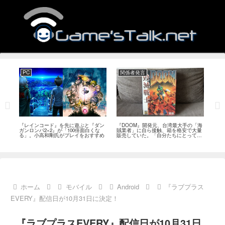
PC
関係者発言
PS
狙っ
『レインコード』を先に遊ぶと『ダン
『DOOM』開発元、台湾最大手の「海
『G
性の
ガンロンパ2×2』が「100倍面白くな
賊業者」に自ら接触、箱を格安で大量
的な
採用
る」。小高和剛氏がプレイをおすすめ
販売していた。「自分たちにとっては
にど
流通だった」
ホーム
モバイル
Android
『ラブプラス
EVERY』配信日が10月31日に決定！
『ラブプラスEVERY』配信日が10月31日