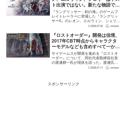
ト出演ではない。新たな物語で重
要な役割を担う
『ラングリッサー：剣の海』のゲームプ
レイトレーラーに登場した『ラングリッ
サーII』のレオン、エルウィン、シェリー
は、単なるファンサービスやゲスト出演
2026.07.22
remoon
にとどまらず、新たな物語で重要な役割
を担う。ファミ通のメールインタビュー
『ロストオーダー』開発は佳境、
Android
で本作のプロデューサ...
2017年CBT時点からキャラクタ
ーモデルなども含めすべて一から
作り直し
サイゲームスが開発を進める『ロストオ
ーダー』について、同社代表取締役社長
の渡邊耕一氏が現状を語った。渡邊氏に
よれば、開発はいままさに佳境を迎えて
2026.07.17
remoon
おり、2017年のCBT時点からキャラクタ
ーモデルなども含めて、すべて一から作
り直しているという...
スポンサーリンク