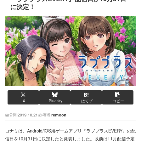
に決定！
X
Bluesky
はてブ
コピー
📅
2019.10.21
✍️
remoon
公開:
著者:
コナミは、Android/iOS用ゲームアプリ『ラブプラスEVERY』の配
信日を10月31日に決定したと発表しました。以前は11月配信予定