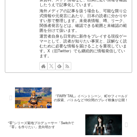
したうえで記事化しています。
海外メディアの記事を扱う場合も、可能な限り公
式情報や元発言にあたり、日本の読者に分かりや
すい形で整理します。未発表情報、噂、リーク、
関係者発言などは、確認できる範囲と未確認の範
囲を分けて扱います。
運営者自身も日常的に新作をプレイする現役ゲー
マーとして、読者が知りたい事実と、誤解なく読
むために必要な情報を届けることを重視していま
す。X（旧Twitter）でも継続的に情報発信してい
ます。
『FAIRY TAIL』イベントシーン、町やフィールド
の探索、バトルなど19分間のプレイ映像が公開！
“零”シリーズ菊地プロデューサー「Switchで
『零』を作りたい」意向明かす