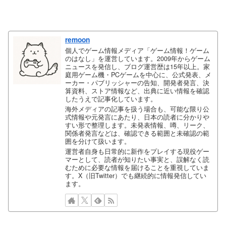
remoon
個人でゲーム情報メディア「ゲーム情報！ゲーム
のはなし」を運営しています。2009年からゲーム
ニュースを発信し、ブログ運営歴は15年以上。家
庭用ゲーム機・PCゲームを中心に、公式発表、メ
ーカー・パブリッシャーの告知、開発者発言、決
算資料、ストア情報など、出典に近い情報を確認
したうえで記事化しています。
海外メディアの記事を扱う場合も、可能な限り公
式情報や元発言にあたり、日本の読者に分かりや
すい形で整理します。未発表情報、噂、リーク、
関係者発言などは、確認できる範囲と未確認の範
囲を分けて扱います。
運営者自身も日常的に新作をプレイする現役ゲー
マーとして、読者が知りたい事実と、誤解なく読
むために必要な情報を届けることを重視していま
す。X（旧Twitter）でも継続的に情報発信してい
ます。