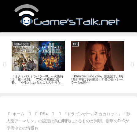
関係者発言
PC
関
ージ
『オクトパストラベラーIII』への期待
『Phantom Blade Zero』開発完了。8月
バン
のフ
は「重々承知」 700万本規模に成
12日11時に予約開始、11分の新トレー
ン』
中
長、「やるとしたらとことんやりた
ラーも公開へ
放送
い」と浅野智也氏
ホーム
PS4
『ドラゴンボールZ カカロット』「獣
人薬アニマリン」の設定は鳥山明氏によるものと判明。衝撃のDLCが
準備中との情報も