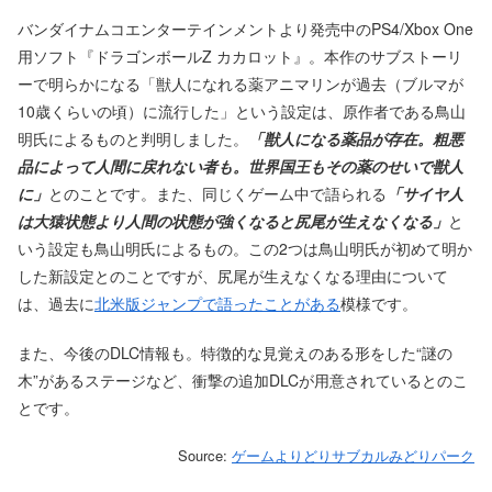
バンダイナムコエンターテインメントより発売中のPS4/Xbox One
用ソフト『ドラゴンボールZ カカロット』。本作のサブストーリ
ーで明らかになる「獣人になれる薬アニマリンが過去（ブルマが
10歳くらいの頃）に流行した」という設定は、原作者である鳥山
明氏によるものと判明しました。
「獣人になる薬品が存在。粗悪
品によって人間に戻れない者も。世界国王もその薬のせいで獣人
に」
とのことです。また、同じくゲーム中で語られる
「サイヤ人
は大猿状態より人間の状態が強くなると尻尾が生えなくなる」
と
いう設定も鳥山明氏によるもの。この2つは鳥山明氏が初めて明か
した新設定とのことですが、尻尾が生えなくなる理由について
は、過去に
北米版ジャンプで語ったことがある
模様です。
また、今後のDLC情報も。特徴的な見覚えのある形をした“謎の
木”があるステージなど、衝撃の追加DLCが用意されているとのこ
とです。
Source:
ゲームよりどりサブカルみどりパーク