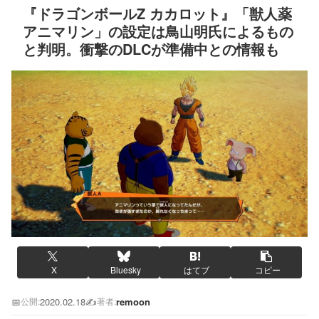
『ドラゴンボールZ カカロット』「獣人薬
アニマリン」の設定は鳥山明氏によるもの
と判明。衝撃のDLCが準備中との情報も
X
Bluesky
はてブ
コピー
📅
2020.02.18
✍️
remoon
公開:
著者: