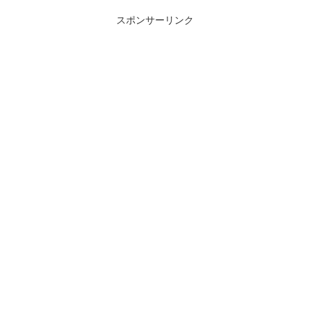
挙動、クールダウン時間、使いやすさが
見直され...
スポンサーリンク