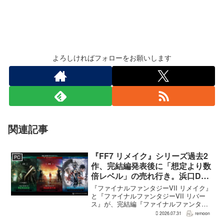
よろしければフォローをお願いします
関連記事
『FF7 リメイク』シリーズ過去2
PC
作、完結編発表後に「想定より数
倍レベル」の売れ行き。浜口Dが
明かす
『ファイナルファンタジーVII リメイク』
と『ファイナルファンタジーVII リバー
ス』が、完結編『ファイナルファンタジ
ーVII リベレーション』の発表後、「我々
2026.07.31
remoon
の想定よりも、数倍レベル」で売れてい