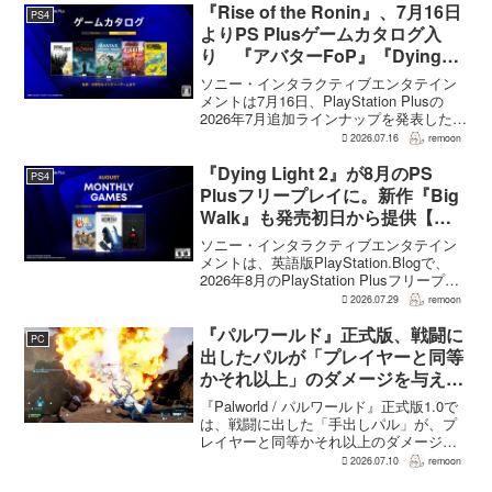
ると、シリーズディレクターの浜口直樹
『Rise of the Ronin』、7月16日
PS4
氏がAU...
よりPS Plusゲームカタログ入
り 『アバターFoP』『Dying
Light』なども順次配信
ソニー・インタラクティブエンタテイン
メントは7月16日、PlayStation Plusの
2026年7月追加ラインナップを発表した。
幕末の日本を舞台とするTeam NINJAのオ
2026.07.16
remoon
ープンワールドアクションRPG『Rise of
the Ron...
『Dying Light 2』が8月のPS
PS4
Plusフリープレイに。新作『Big
Walk』も発売初日から提供【海
外発表】
ソニー・インタラクティブエンタテイン
メントは、英語版PlayStation.Blogで、
2026年8月のPlayStation Plusフリープレ
イとして『Dying Light 2 Stay Human:
2026.07.29
remoon
Reloaded Edition...
『パルワールド』正式版、戦闘に
PC
出したパルが「プレイヤーと同等
かそれ以上」のダメージを与えら
れるように
『Palworld / パルワールド』正式版1.0で
は、戦闘に出した「手出しパル」が、プ
レイヤーと同等かそれ以上のダメージを
敵に与えられるようになった。ほぼすべ
2026.07.10
remoon
てのアクティブスキルを対象に、威力や