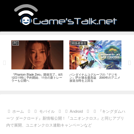
PC
関係者発言
PC
MI
『Phantom Blade Zero』開発完了。8月
バンダイナムコグループの『デジモ
『ス
。双
12日11時に予約開始、11分の新トレー
ン』IPが過去最高益 2000年のアニメ
ナリ
ラーも公開へ
放送当時を上回る
し―
ール
ホーム
モバイル
Android
『キングダムハ
ーツ ダークロード』新情報公開！『ユニオンクロス』と同じアプリ
内で展開、ユニオンクロス連動キャンペーンなど