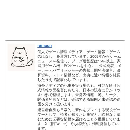
remoon
個人でゲーム情報メディア「ゲーム情報！ゲーム
のはなし」を運営しています。2009年からゲーム
ニュースを発信し、ブログ運営歴は15年以上。家
庭用ゲーム機・PCゲームを中心に、公式発表、メ
ーカー・パブリッシャーの告知、開発者発言、決
算資料、ストア情報など、出典に近い情報を確認
したうえで記事化しています。
海外メディアの記事を扱う場合も、可能な限り公
式情報や元発言にあたり、日本の読者に分かりや
すい形で整理します。未発表情報、噂、リーク、
関係者発言などは、確認できる範囲と未確認の範
囲を分けて扱います。
運営者自身も日常的に新作をプレイする現役ゲー
マーとして、読者が知りたい事実と、誤解なく読
むために必要な情報を届けることを重視していま
す。X（旧Twitter）でも継続的に情報発信してい
ます。