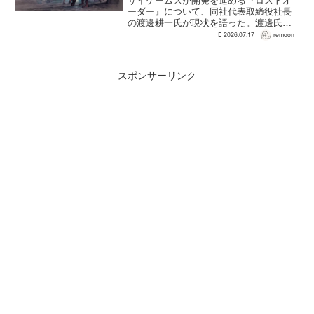
ーダー』について、同社代表取締役社長
の渡邊耕一氏が現状を語った。渡邊氏に
よれば、開発はいままさに佳境を迎えて
2026.07.17
remoon
おり、2017年のCBT時点からキャラクタ
ーモデルなども含めて、すべて一から作
り直しているという...
スポンサーリンク