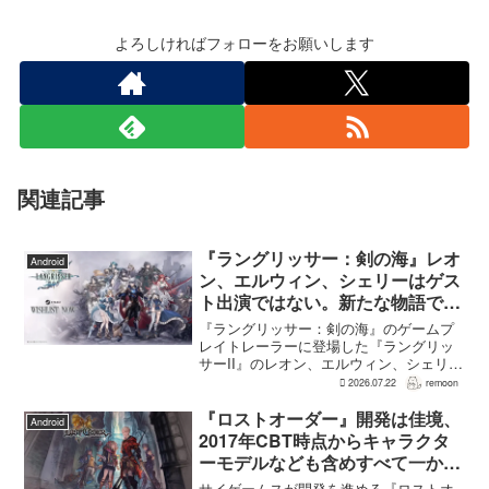
よろしければフォローをお願いします
関連記事
『ラングリッサー：剣の海』レオ
Android
ン、エルウィン、シェリーはゲス
ト出演ではない。新たな物語で重
要な役割を担う
『ラングリッサー：剣の海』のゲームプ
レイトレーラーに登場した『ラングリッ
サーII』のレオン、エルウィン、シェリー
は、単なるファンサービスやゲスト出演
2026.07.22
remoon
にとどまらず、新たな物語で重要な役割
を担う。ファミ通のメールインタビュー
『ロストオーダー』開発は佳境、
Android
で本作のプロデューサ...
2017年CBT時点からキャラクタ
ーモデルなども含めすべて一から
作り直し
サイゲームスが開発を進める『ロストオ