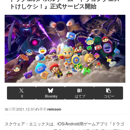
トけしケシ！』正式サービス開始
X
Bluesky
はてブ
コピー
📅
2021.12.01
✍️
remoon
公開:
著者:
スクウェア・エニックスは、iOS/Android用ゲームアプリ『ドラゴ