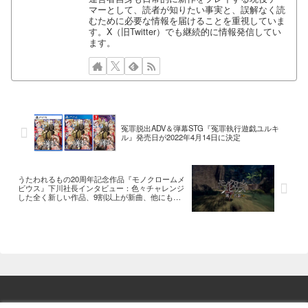
マーとして、読者が知りたい事実と、誤解なく読
むために必要な情報を届けることを重視していま
す。X（旧Twitter）でも継続的に情報発信してい
ます。
冤罪脱出ADV＆弾幕STG『冤罪執行遊戯ユルキ
ル』発売日が2022年4月14日に決定
うたわれるもの20周年記念作品『モノクロームメ
ビウス』下川社長インタビュー：色々チャレンジ
した全く新しい作品、9割以上が新曲、他にも
『うたわれ』関連の新作が動いている…など