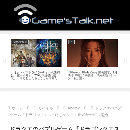
関係者発言
PC
関
ージ
『オクトパストラベラーIII』への期待
『Phantom Blade Zero』開発完了。8月
バン
のフ
は「重々承知」 700万本規模に成
12日11時に予約開始、11分の新トレー
ン』
中
長、「やるとしたらとことんやりた
ラーも公開へ
放送
い」と浅野智也氏
ホーム
モバイル
Android
ドラクエのパズ
ルゲーム『ドラゴンクエストけしケシ！』正式サービス開始
ドラクエのパズルゲーム『ドラゴンクエス