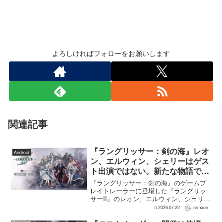
よろしければフォローをお願いします
関連記事
『ラングリッサー：剣の海』レオ
Android
ン、エルウィン、シェリーはゲス
ト出演ではない。新たな物語で重
要な役割を担う
『ラングリッサー：剣の海』のゲームプ
レイトレーラーに登場した『ラングリッ
サーII』のレオン、エルウィン、シェリー
は、単なるファンサービスやゲスト出演
2026.07.22
remoon
にとどまらず、新たな物語で重要な役割