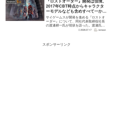
を担う。ファミ通のメールインタビュー
『ロストオーダー』開発は佳境、
Android
で本作のプロデューサ...
2017年CBT時点からキャラクタ
ーモデルなども含めすべて一から
作り直し
サイゲームスが開発を進める『ロストオ
ーダー』について、同社代表取締役社長
の渡邊耕一氏が現状を語った。渡邊氏に
よれば、開発はいままさに佳境を迎えて
2026.07.17
remoon
おり、2017年のCBT時点からキャラクタ
ーモデルなども含めて、すべて一から作
り直しているという...
スポンサーリンク