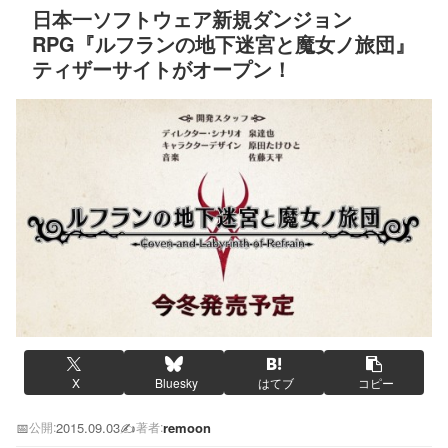
日本一ソフトウェア新規ダンジョン
RPG『ルフランの地下迷宮と魔女ノ旅団』
ティザーサイトがオープン！
X
Bluesky
はてブ
コピー
📅
2015.09.03
✍️
remoon
公開:
著者: