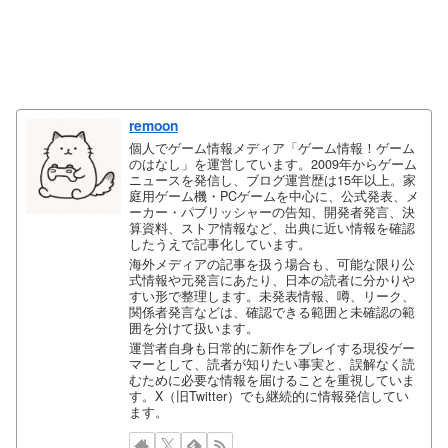
remoon
個人でゲーム情報メディア「ゲーム情報！ゲーム
のはなし」を運営しています。2009年からゲーム
ニュースを発信し、ブログ運営歴は15年以上。家
庭用ゲーム機・PCゲームを中心に、公式発表、メ
ーカー・パブリッシャーの告知、開発者発言、決
算資料、ストア情報など、出典に近い情報を確認
したうえで記事化しています。
海外メディアの記事を扱う場合も、可能な限り公
式情報や元発言にあたり、日本の読者に分かりや
すい形で整理します。未発表情報、噂、リーク、
関係者発言などは、確認できる範囲と未確認の範
囲を分けて扱います。
運営者自身も日常的に新作をプレイする現役ゲー
マーとして、読者が知りたい事実と、誤解なく読
むために必要な情報を届けることを重視していま
す。X（旧Twitter）でも継続的に情報発信してい
ます。