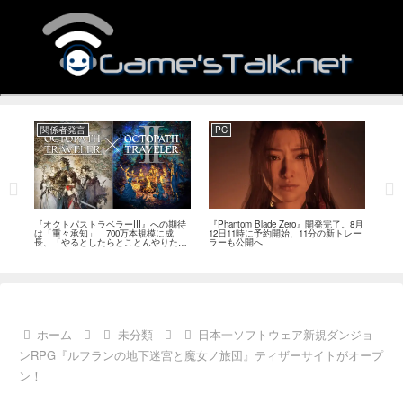
関係者発言
PC
関
ージ
『オクトパストラベラーIII』への期待
『Phantom Blade Zero』開発完了。8月
バン
のフ
は「重々承知」 700万本規模に成
12日11時に予約開始、11分の新トレー
ン』
中
長、「やるとしたらとことんやりた
ラーも公開へ
放送
い」と浅野智也氏
ホーム
未分類
日本一ソフトウェア新規ダンジョ
ンRPG『ルフランの地下迷宮と魔女ノ旅団』ティザーサイトがオープ
ン！