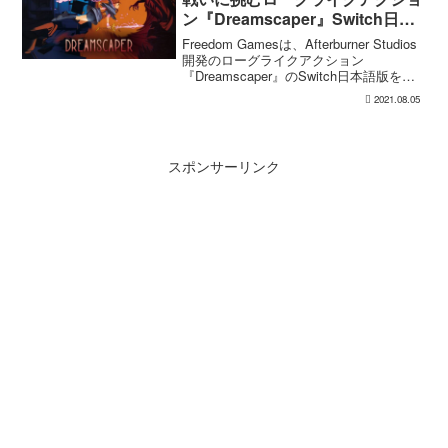
ン『Dreamscaper』Switch日本
語版が配信開始
Freedom Gamesは、Afterburner Studios
開発のローグライクアクション
『Dreamscaper』のSwitch日本語版を配
信開始しました。価格は通常2,499円です
2021.08.05
が、8月12日までは25%OFFの1,874円で
販...
スポンサーリンク