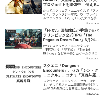
プロジェクトを準備中 ─ 例えるな
ら1本目は『FF零式』の進化版、
かつてスクウェア・エニックスで『ファ
2本目は『FFXV』の進化版とのこ
イナルファンタジー零式』や『ファイナ
ルファンタジーXV』といった大作を手掛
と
けたゲームクリエイター田畑端氏。そん
2021.06.30
な田畑氏が独立して立ち上げた新たなゲ
ーム開発スタジオJP GAMESが、現在2
『FFXV』田畑端氏が手掛けるパ
Android
本のプロジェクト...
ラリンピック公式RPG『The
Pegasus Dream Tour』6月24日
全世界ローンチへ
かつてスクウェア・エニックスで
『FFXV』や『FF零式』『The 3rd
Birthday』などを手掛けたゲームクリエイ
ター田畑端氏。そんな田畑氏が代表を務
2021.05.17
めるJP GAMES開発によるパラリンピッ
ク初の公式ゲーム『The Pegasus ...
スクエニ「Dungeon
その他
Encounters」、セガ「シン・ク
ロニクル」、コナミ「真魂斗羅」
など新たな商標出願が判明
スクウェア・エニックス、セガ、コナ
ミ、そして元スクエニ田畑端氏が設立し
たJP GAMESによる商標出願が明らかと
なりました。スクウェア・エニックス -
2021.04.27
「Dungeon Encounters」セガ - 「シン・
クロニクル」「Ultimate...