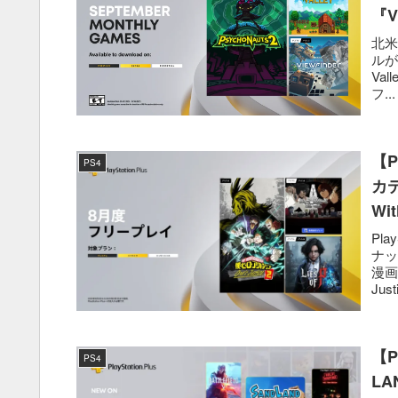
『V
北米
ルが
Va
フ...
【P
PS4
カデ
Wi
Pla
ナッ
漫画
Jus
【P
PS4
L