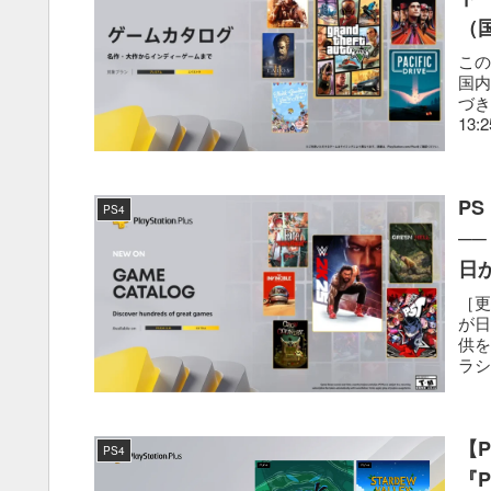
（
こ
国内
づき
13
P
PS4
──
日
［更
が日
供
ラシッ
【P
PS4
『P