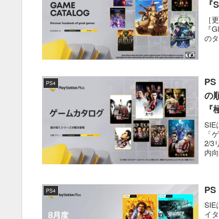
『S
ア
［更
『Gl
のタ
P
PS4
の
『
へ
SI
「ゲ
2/
内向
PS
PS4
SI
イタ