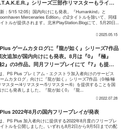
.T.A.K.E.R.』シリーズ三部作リマスターもライン
ップ［※更新］
新：5/15 12:05］国内向けにも発表。『Humankind』と
oomhaven Mercenaries Edition』の2タイトルを除いて、同様
イトルが提供されます。北米PlayStation.Blogにて、5月20日...
2025.05.15
S Plus ゲームカタログに『龍が如く』シリーズ7作品
順次追加が国内向けにも発表。8月は『0』『極』
極2』の3作品。同月フリープレイにて『7』も提供
Eは、PS Plus プレミアム・エクストラ加入者向けのサービス
ームカタログ」向けに『龍が如く』シリーズ7作品（0/極/極
3リマスター/4リマスター/5リマスター/6）を提供することを国
けにも発表しました。『龍が如く0』『龍...
2022.07.28
 Plus 2022年8月の国内フリープレイが発表
Eは、PS Plus 加入者向けに提供する2022年8月度のフリープレ
イトルを公開しました。いずれも8月2日から9月5日までの配