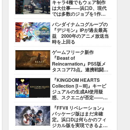
キャラ4種でもウェア制作
は大仕事――浜口D、現代
では多数のジョブを1作に
盛り込むのは極めて困難と
バンダイナムコグループの
説明
『デジモン』IPが過去最高
益 2000年のアニメ放送当
時を上回る
ゲームフリーク新作
『Beast of
Reincarnation』PS5版メ
タスコア73点。連携戦闘は
好評も、後半の“ボス再戦続
『KINGDOM HEARTS
き”には不満
Collection [I～III]』キービ
ジュアルの生成AI使用疑
惑、スクエニが否定――不
自然な描写は「人為的ミ
『FFVII リベレーション』
ス」
パッケージ版はまだ未確
定。浜口Dは何らかのフィ
ジカル版を実現できるよう