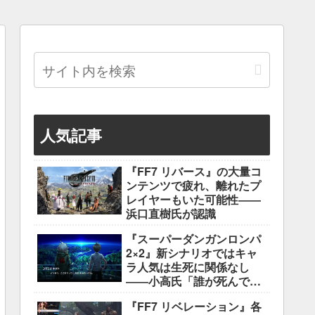
人気記事
『FF7 リバース』の大量コ
ンテンツで疲れ、離れたプ
レイヤーもいた可能性――
浜口直樹氏が認識
『スーパーダンガンロンパ
2×2』新シナリオではキャ
ラ人気は生死に関係なし
――小高氏「誰が死んでも
ヘイトメールは送らない
『FF7 リベレーション』各
で」