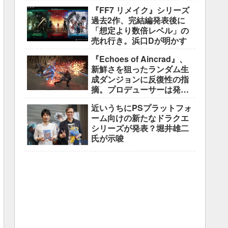
調整中
『FF7 リメイク』シリーズ
過去2作、完結編発表後に
「想定より数倍レベル」の
売れ行き。浜口Dが明かす
『Echoes of Aincrad』、
新鮮さを狙ったランダム生
成ダンジョンに反復性の指
摘。プロデューサーは発売
前に採用理由を説明
近いうちにPSプラットフォ
ーム向けの新たなドラクエ
シリーズが発表？堀井雄二
氏が示唆