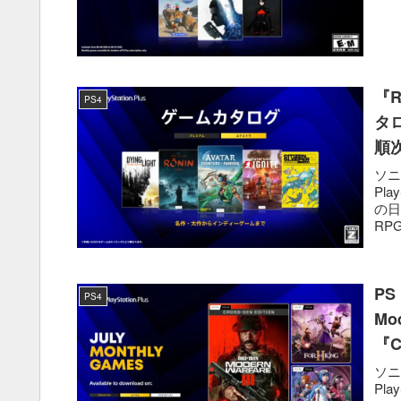
『R
PS4
タロ
順
ソニ
Pl
の日
RPG『
PS
PS4
Mod
『C
ソニ
Pla