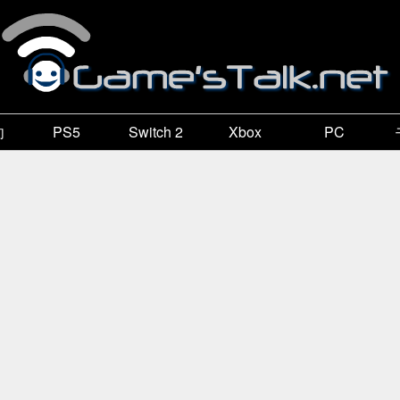
向
PS5
Switch 2
Xbox
PC