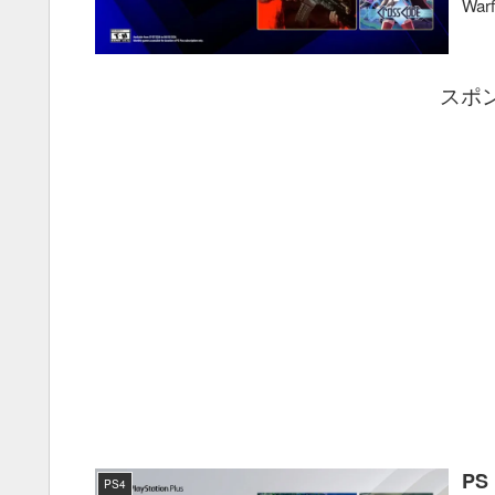
Warf
スポ
PS
PS4