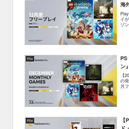
海
Pla
イが
ゾン
PS
PS4
ン
【20
の発
月フリ
【
PS4
ド・