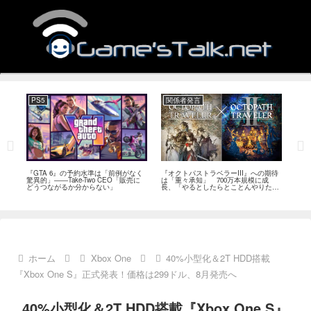
PS5
関係者発言
PC
ール
『GTA 6』の予約水準は「前例がなく
『オクトパストラベラーIII』への期待
『Ph
イク
驚異的」――Take-Two CEO「販売に
は「重々承知」 700万本規模に成
12
80
どうつながるか分からない」
長、「やるとしたらとことんやりた
ラー
評
い」と浅野智也氏
ホーム
Xbox One
40%小型化＆2T HDD搭載
『Xbox One S』正式発表！価格は299ドル、8月発売へ
40%小型化＆2T HDD搭載『Xbox One S』