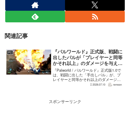
関連記事
『パルワールド』正式版、戦闘に
PC
出したパルが「プレイヤーと同等
かそれ以上」のダメージを与えら
れるように
『Palworld / パルワールド』正式版1.0で
は、戦闘に出した「手出しパル」が、プ
レイヤーと同等かそれ以上のダメージを
敵に与えられるようになった。ほぼすべ
2026.07.10
remoon
てのアクティブスキルを対象に、威力や
挙動、クールダウン時間、使いやすさが
見直され...
スポンサーリンク