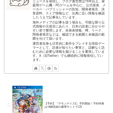
ニュースを発信し、ブログ運営歴は15年以上。家
庭用ゲーム機・PCゲームを中心に、公式発表、メ
ーカー・パブリッシャーの告知、開発者発言、決
算資料、ストア情報など、出典に近い情報を確認
したうえで記事化しています。
海外メディアの記事を扱う場合も、可能な限り公
式情報や元発言にあたり、日本の読者に分かりや
すい形で整理します。未発表情報、噂、リーク、
関係者発言などは、確認できる範囲と未確認の範
囲を分けて扱います。
運営者自身も日常的に新作をプレイする現役ゲー
マーとして、読者が知りたい事実と、誤解なく読
むために必要な情報を届けることを重視していま
す。X（旧Twitter）でも継続的に情報発信してい
ます。
【予約】『デモンゲイズ2』予約開始！予約特典
は18曲収録の豪華サントラCD