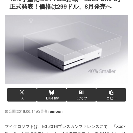
正式発表！価格は299ドル、8月発売へ
X
Bluesky
はてブ
コピー
📅
2016.06.14
✍️
remoon
公開:
著者:
マイクロソフトは、E3 2016プレスカンファレンスにて、『Xbox