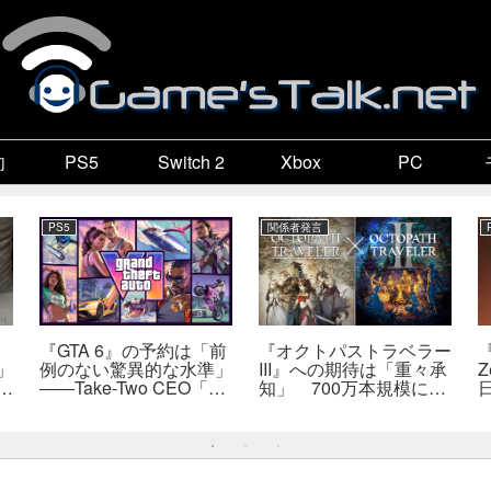
向
PS5
Switch 2
Xbox
PC
PS5
関係者発言
『GTA 6』の予約は「前
『オクトパストラベラー
『
」
例のない驚異的な水準」
III』への期待は「重々承
Z
で
――Take-Two CEO「販
知」 700万本規模に成
自
売にどうつながるか分か
長、「やるとしたらとこ
だ
らない」
とんやりたい」と浅野智
也氏