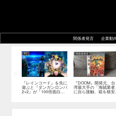
関係者発言
企業動
PC
関係者発言
『レインコード』を先に
『DOOM』開発元、台
新鮮さを狙
遊ぶと『ダンガンロンパ
湾最大手の「海賊業者
成ダンジ
2×2』が「100倍面白く
に自ら接触、箱を格安
指摘。プ
なる」。小高和剛氏がプ
大量販売していた。「
発売前に
レイをおすすめ
分たちにとっては流通
った」