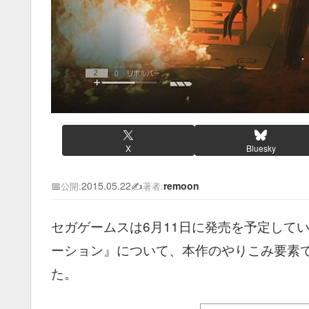
X
Bluesky
📅
2015.05.22
✍️
remoon
公開:
著者:
セガゲームスは6月11日に発売を予定している
ーション』について、本作のやりこみ要素
た。