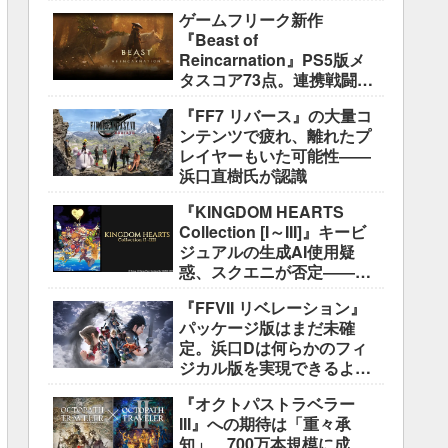
ゲームフリーク新作
『Beast of
Reincarnation』PS5版メ
タスコア73点。連携戦闘は
好評も、後半の“ボス再戦続
『FF7 リバース』の大量コ
き”には不満
ンテンツで疲れ、離れたプ
レイヤーもいた可能性――
浜口直樹氏が認識
『KINGDOM HEARTS
Collection [I～III]』キービ
ジュアルの生成AI使用疑
惑、スクエニが否定――不
自然な描写は「人為的ミ
『FFVII リベレーション』
ス」
パッケージ版はまだ未確
定。浜口Dは何らかのフィ
ジカル版を実現できるよう
調整中
『オクトパストラベラー
III』への期待は「重々承
知」 700万本規模に成