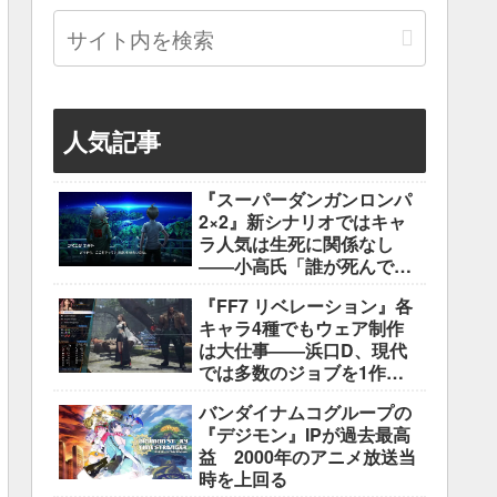
人気記事
『スーパーダンガンロンパ
2×2』新シナリオではキャ
ラ人気は生死に関係なし
――小高氏「誰が死んでも
ヘイトメールは送らない
『FF7 リベレーション』各
で」
キャラ4種でもウェア制作
は大仕事――浜口D、現代
では多数のジョブを1作に
盛り込むのは極めて困難と
バンダイナムコグループの
説明
『デジモン』IPが過去最高
益 2000年のアニメ放送当
時を上回る